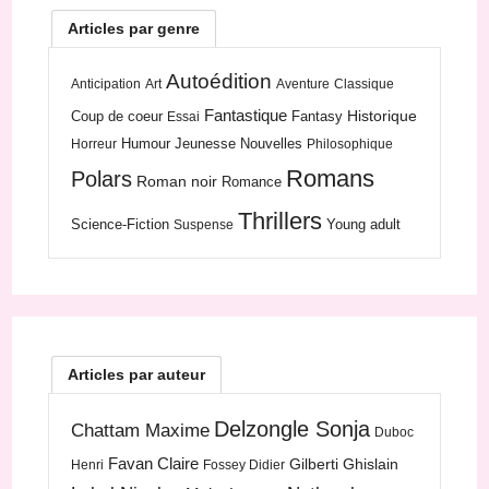
Articles par genre
Autoédition
Anticipation
Art
Aventure
Classique
Fantastique
Historique
Coup de coeur
Fantasy
Essai
Humour
Jeunesse
Nouvelles
Horreur
Philosophique
Romans
Polars
Roman noir
Romance
Thrillers
Science-Fiction
Young adult
Suspense
Articles par auteur
Delzongle Sonja
Chattam Maxime
Duboc
Favan Claire
Gilberti Ghislain
Henri
Fossey Didier