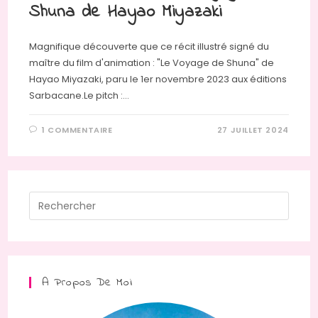
Shuna de Hayao Miyazaki
Magnifique découverte que ce récit illustré signé du
maître du film d'animation : "Le Voyage de Shuna" de
Hayao Miyazaki, paru le 1er novembre 2023 aux éditions
Sarbacane.Le pitch :…
1 COMMENTAIRE
27 JUILLET 2024
Press
Escap
to
close
the
A Propos De Moi
searc
panel.