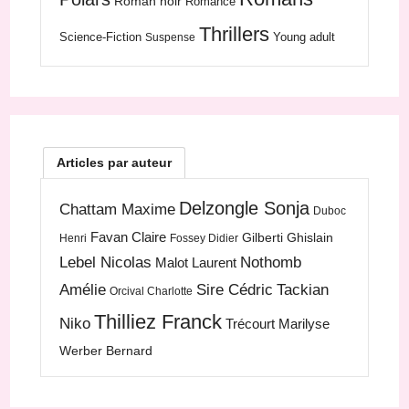
Roman noir
Romance
Thrillers
Science-Fiction
Young adult
Suspense
Articles par auteur
Delzongle Sonja
Chattam Maxime
Duboc
Favan Claire
Gilberti Ghislain
Henri
Fossey Didier
Lebel Nicolas
Nothomb
Malot Laurent
Amélie
Sire Cédric
Tackian
Orcival Charlotte
Thilliez Franck
Niko
Trécourt Marilyse
Werber Bernard