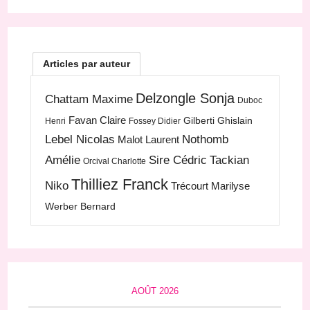
Articles par auteur
Delzongle Sonja
Chattam Maxime
Duboc
Favan Claire
Gilberti Ghislain
Henri
Fossey Didier
Lebel Nicolas
Nothomb
Malot Laurent
Amélie
Sire Cédric
Tackian
Orcival Charlotte
Thilliez Franck
Niko
Trécourt Marilyse
Werber Bernard
AOÛT 2026