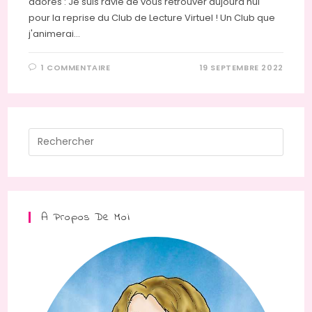
adorés : Je suis ravie de vous retrouver aujourd'hui
pour la reprise du Club de Lecture Virtuel ! Un Club que
j'animerai…
1 COMMENTAIRE
19 SEPTEMBRE 2022
Press
Escap
to
close
the
A Propos De Moi
searc
panel.