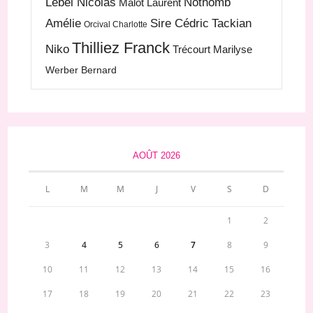
Lebel Nicolas
Nothomb
Malot Laurent
Amélie
Sire Cédric
Tackian
Orcival Charlotte
Thilliez Franck
Niko
Trécourt Marilyse
Werber Bernard
AOÛT 2026
L
M
M
J
V
S
D
1
2
3
4
5
6
7
8
9
10
11
12
13
14
15
16
17
18
19
20
21
22
23