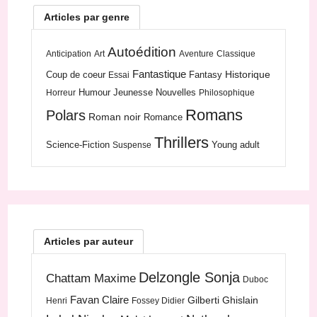
Articles par genre
Autoédition
Anticipation
Art
Aventure
Classique
Fantastique
Historique
Coup de coeur
Fantasy
Essai
Humour
Jeunesse
Nouvelles
Horreur
Philosophique
Romans
Polars
Roman noir
Romance
Thrillers
Science-Fiction
Young adult
Suspense
Articles par auteur
Delzongle Sonja
Chattam Maxime
Duboc
Favan Claire
Gilberti Ghislain
Henri
Fossey Didier