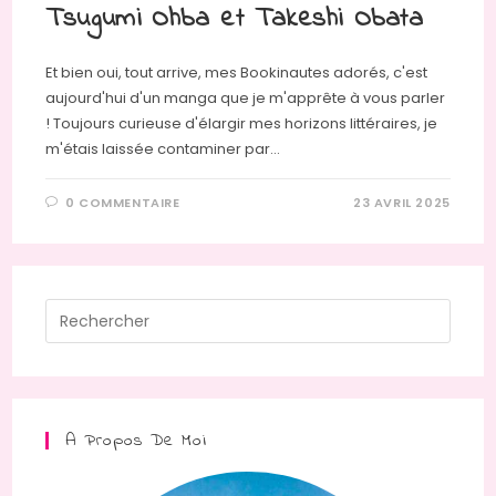
Tsugumi Ohba et Takeshi Obata
Et bien oui, tout arrive, mes Bookinautes adorés, c'est
aujourd'hui d'un manga que je m'apprête à vous parler
! Toujours curieuse d'élargir mes horizons littéraires, je
m'étais laissée contaminer par…
0 COMMENTAIRE
23 AVRIL 2025
Press
Escap
to
close
the
A Propos De Moi
searc
panel.