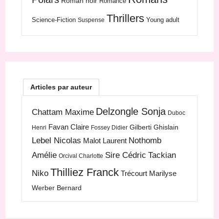
Roman noir
Romance
Thrillers
Science-Fiction
Young adult
Suspense
Articles par auteur
Delzongle Sonja
Chattam Maxime
Duboc
Favan Claire
Gilberti Ghislain
Henri
Fossey Didier
Lebel Nicolas
Nothomb
Malot Laurent
Amélie
Sire Cédric
Tackian
Orcival Charlotte
Thilliez Franck
Niko
Trécourt Marilyse
Werber Bernard