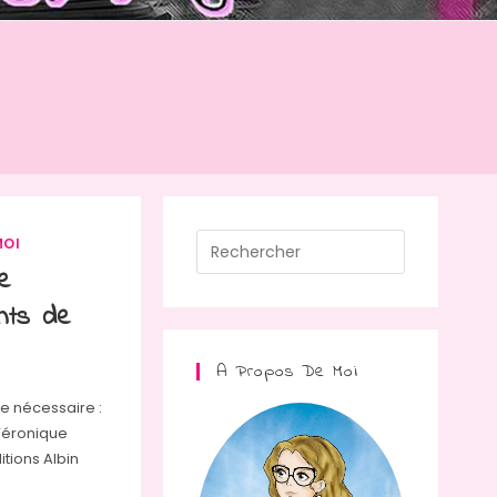
Press
MOI
Escape
e
to
nts de
close
the
A Propos De Moi
search
e nécessaire :
panel.
Véronique
itions Albin