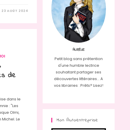
23 AOÛT 2024
AURÉLIE
MOI
Petit blog sans prétention
s
d'une humble lectrice
souhaitant partager ses
res de
découvertes littéraires... A
vos librairies : Prêts? Lisez!
rise dans le
nie : "Les
nique Olmi,
n Michel. Le
Mon Autoentreprise