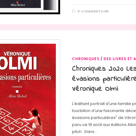
0 COMMENTAIRE
CHRONIQUES
/
DES LIVRES ET 
Chroniques 2020 Le
évasions particuliè
Véronique Olmi
L'édifiant portrait d'une famille p
tourbillon d'une fascinante décen
évasions particulières" de Véro
paru ce 19 août aux éditions Albi
pitch : Dans…