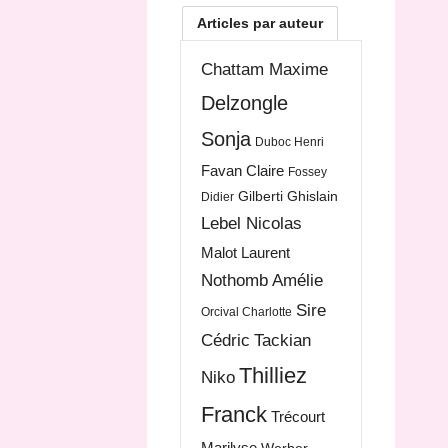
Articles par auteur
Chattam Maxime
Delzongle
Sonja
Duboc Henri
Favan Claire
Fossey
Gilberti Ghislain
Didier
Lebel Nicolas
Malot Laurent
Nothomb Amélie
Sire
Orcival Charlotte
Cédric
Tackian
Thilliez
Niko
Franck
Trécourt
Marilyse