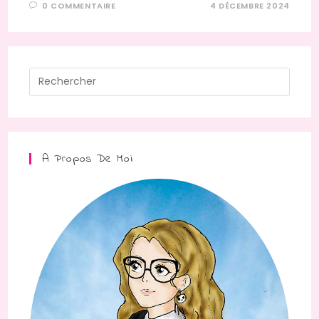
0 COMMENTAIRE
4 DÉCEMBRE 2024
Press
Escap
to
close
the
A Propos De Moi
searc
panel.