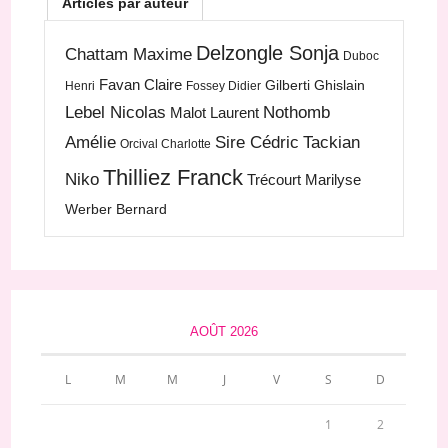
Articles par auteur
Delzongle Sonja
Chattam Maxime
Duboc
Favan Claire
Gilberti Ghislain
Henri
Fossey Didier
Lebel Nicolas
Nothomb
Malot Laurent
Amélie
Sire Cédric
Tackian
Orcival Charlotte
Thilliez Franck
Niko
Trécourt Marilyse
Werber Bernard
AOÛT 2026
L
M
M
J
V
S
D
1
2