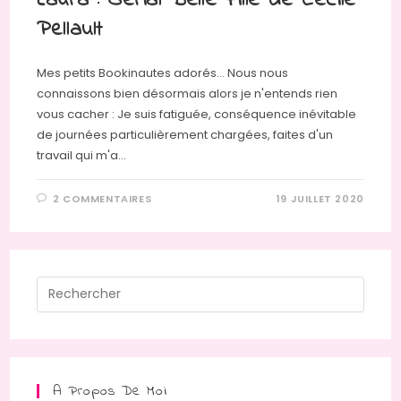
Laura : Serial Belle Fille de Cécile
Pellault
Mes petits Bookinautes adorés... Nous nous
connaissons bien désormais alors je n'entends rien
vous cacher : Je suis fatiguée, conséquence inévitable
de journées particulièrement chargées, faites d'un
travail qui m'a…
2 COMMENTAIRES
19 JUILLET 2020
Press
Escap
to
close
the
A Propos De Moi
searc