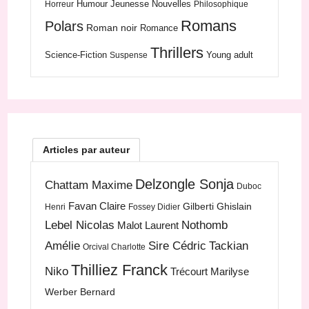
Humour
Jeunesse
Nouvelles
Horreur
Philosophique
Romans
Polars
Roman noir
Romance
Thrillers
Science-Fiction
Young adult
Suspense
Articles par auteur
Delzongle Sonja
Chattam Maxime
Duboc
Favan Claire
Gilberti Ghislain
Henri
Fossey Didier
Lebel Nicolas
Nothomb
Malot Laurent
Amélie
Sire Cédric
Tackian
Orcival Charlotte
Thilliez Franck
Niko
Trécourt Marilyse
Werber Bernard