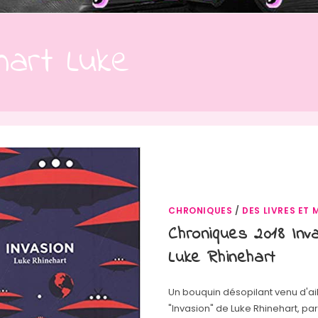
hart Luke
CHRONIQUES
/
DES LIVRES ET 
Chroniques 2018 Inv
Luke Rhinehart
Un bouquin désopilant venu d'ail
"Invasion" de Luke Rhinehart, pa