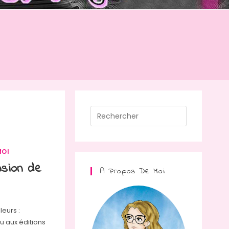
Press
Escape
to
close
MOI
the
asion de
A Propos De Moi
search
panel.
leurs :
ru aux éditions