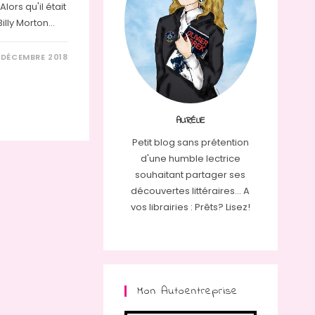
lors qu'il était
Billy Morton…
 DÉCEMBRE 2018
AURÉLIE
Petit blog sans prétention
d'une humble lectrice
souhaitant partager ses
découvertes littéraires... A
vos librairies : Prêts? Lisez!
Mon Autoentreprise