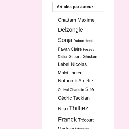
Articles par auteur
Chattam Maxime
Delzongle
Sonja
Duboc Henri
Favan Claire
Fossey
Gilberti Ghislain
Didier
Lebel Nicolas
Malot Laurent
Nothomb Amélie
Sire
Orcival Charlotte
Cédric
Tackian
Thilliez
Niko
Franck
Trécourt
Marilyse