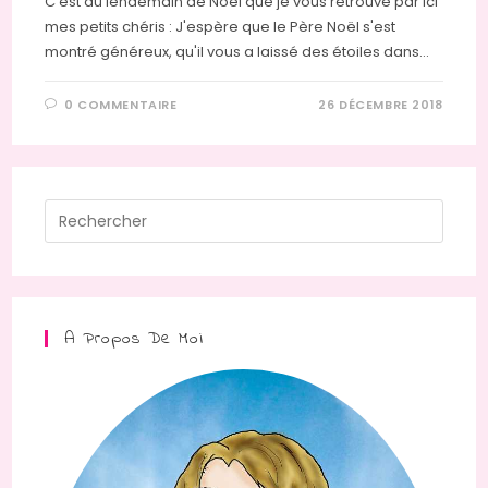
C'est au lendemain de Noël que je vous retrouve par ici
mes petits chéris : J'espère que le Père Noël s'est
montré généreux, qu'il vous a laissé des étoiles dans…
0 COMMENTAIRE
26 DÉCEMBRE 2018
Press
Escap
to
close
the
A Propos De Moi
searc
panel.