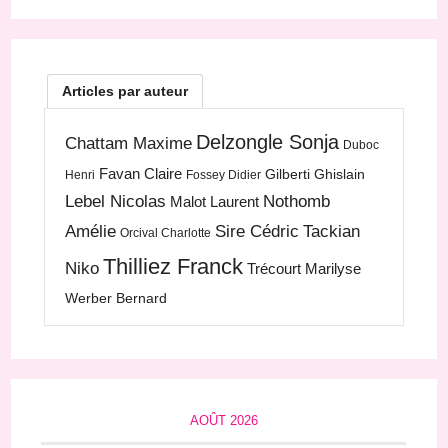
Articles par auteur
Delzongle Sonja
Chattam Maxime
Duboc
Favan Claire
Gilberti Ghislain
Henri
Fossey Didier
Lebel Nicolas
Nothomb
Malot Laurent
Amélie
Sire Cédric
Tackian
Orcival Charlotte
Thilliez Franck
Niko
Trécourt Marilyse
Werber Bernard
AOÛT 2026