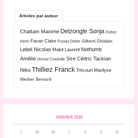
Articles par auteur
Delzongle Sonja
Chattam Maxime
Duboc
Favan Claire
Gilberti Ghislain
Henri
Fossey Didier
Lebel Nicolas
Nothomb
Malot Laurent
Amélie
Sire Cédric
Tackian
Orcival Charlotte
Thilliez Franck
Niko
Trécourt Marilyse
Werber Bernard
JANVIER 2016
L
M
M
J
V
S
D