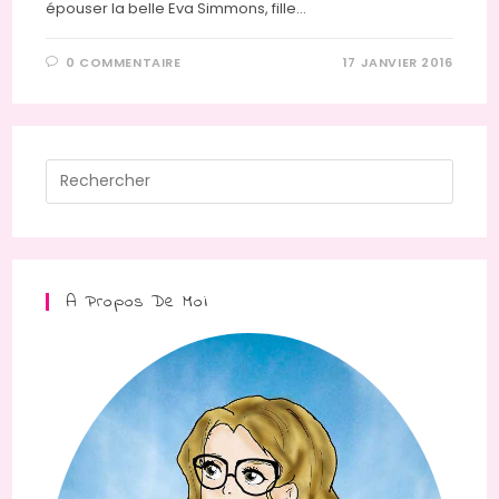
épouser la belle Eva Simmons, fille…
0 COMMENTAIRE
17 JANVIER 2016
Press
Escap
to
close
the
A Propos De Moi
searc
panel.