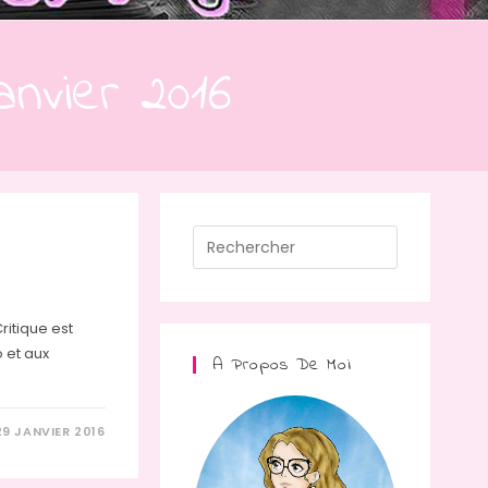
anvier 2016
Press
Escape
to
close
itique est
the
o et aux
A Propos De Moi
search
panel.
29 JANVIER 2016