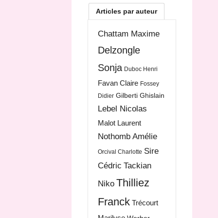
Articles par auteur
Chattam Maxime
Delzongle
Sonja
Duboc Henri
Favan Claire
Fossey
Gilberti Ghislain
Didier
Lebel Nicolas
Malot Laurent
Nothomb Amélie
Sire
Orcival Charlotte
Cédric
Tackian
Thilliez
Niko
Franck
Trécourt
Marilyse