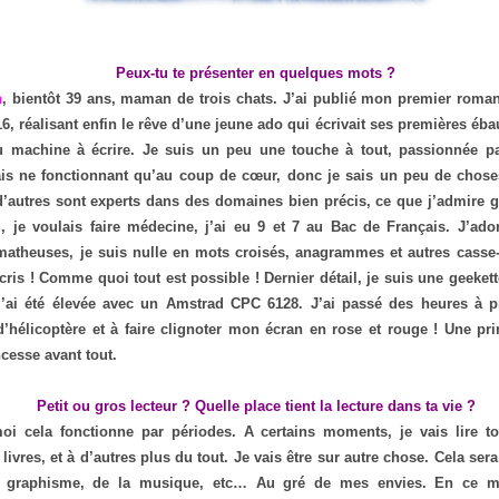
Peux-tu te présenter en quelques mots ?
n
, bientôt 39 ans, maman de trois chats. J’ai publié mon premier roman
016, réalisant enfin le rêve d’une jeune ado qui écrivait ses premières é
u machine à écrire. Je suis un peu une touche à tout, passionnée 
s ne fonctionnant qu’au coup de cœur, donc je sais un peu de chose
’autres sont experts dans des domaines bien précis, ce que j’admire g
, je voulais faire médecine, j’ai eu 9 et 7 au Bac de Français. J’ado
atheuses, je suis nulle en mots croisés, anagrammes et autres casse-tê
écris ! Comme quoi tout est possible ! Dernier détail, je suis une geeket
s j’ai été élevée avec un Amstrad CPC 6128. J’ai passé des heures à
 d’hélicoptère et à faire clignoter mon écran en rose et rouge ! Une pr
ncesse avant tout.
Petit ou gros lecteur ? Quelle place tient la lecture dans ta vie ?
oi cela fonctionne par périodes. A certains moments, je vais lire to
livres, et à d’autres plus du tout. Je vais être sur autre chose. Cela ser
u graphisme, de la musique, etc… Au gré de mes envies. En ce m