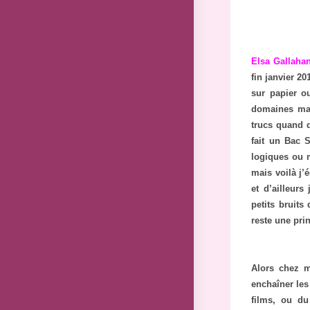
Elsa Gallaha
fin janvier 2
sur papier o
domaines mai
trucs quand d
fait un Bac S
logiques ou m
mais voilà j’
et d’ailleur
petits bruits
reste une pri
Alors chez m
enchaîner les 
films, ou d