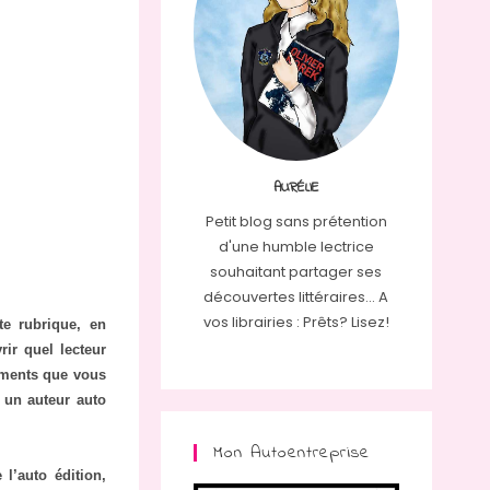
AURÉLIE
Petit blog sans prétention
d'une humble lectrice
souhaitant partager ses
découvertes littéraires... A
vos librairies : Prêts? Lisez!
te rubrique, en
rir quel lecteur
ements que vous
i un auteur auto
Mon Autoentreprise
 l’auto édition,