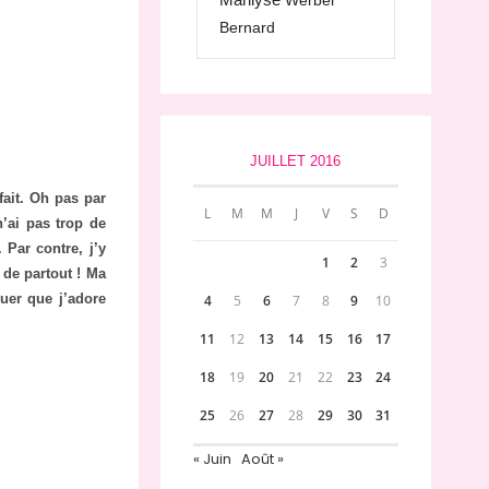
Werber
Bernard
JUILLET 2016
fait. Oh pas par
L
M
M
J
V
S
D
n’ai pas trop de
 Par contre, j’y
1
2
3
 de partout ! Ma
ouer que j’adore
4
5
6
7
8
9
10
11
12
13
14
15
16
17
18
19
20
21
22
23
24
25
26
27
28
29
30
31
« Juin
Août »