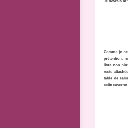
Je devrais m’
Comme je ne l
prétention, n
livre non plu
reste attaché
table de salo
cette caverne 