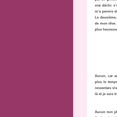
vrai déclic s
m’a permis de
Le deuxième, 
de mon rêve. 
plus heureus
Aucun, car au
plus le temps
ressentais vi
là et je suis 
Aucun non plu