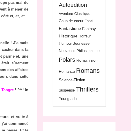
ccupe pas mal de
Autoédition
ivent à mener de
Aventure
Classique
côté et, et, et…
Coup de coeur
Essai
Fantastique
Fantasy
Historique
Horreur
nelle ! J’aimais
Humour
Jeunesse
se cacher dans la
Nouvelles
Philosophique
et parme et, une
Polars
Roman noir
 était sûrement
Romans
ans des affaires
Romance
jours dans cette
Science-Fiction
Thrillers
e
Tangre
! ^^ Un
Suspense
Young adult
ture, et suite à
t, j’ai commencé
je pense. Et le