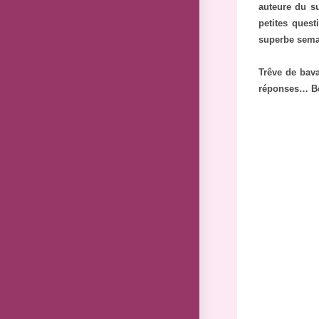
auteure du 
petites ques
superbe semai
Trêve de bava
réponses… Bo