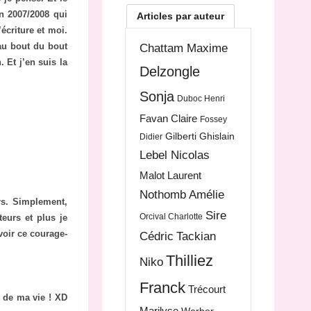
en 2007/2008 qui
Articles par auteur
écriture et moi.
 au bout du bout
Chattam Maxime
 Et j’en suis la
Delzongle
Sonja
Duboc Henri
Favan Claire
Fossey
Gilberti Ghislain
Didier
Lebel Nicolas
Malot Laurent
Nothomb Amélie
rs. Simplement,
Sire
Orcival Charlotte
teurs et plus je
voir ce courage-
Cédric
Tackian
Thilliez
Niko
Franck
Trécourt
e de ma vie ! XD
Marilyse