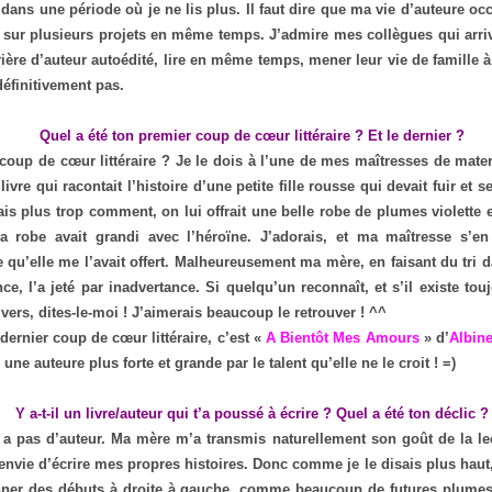
 dans une période où je ne lis plus. Il faut dire que ma vie d’auteure o
s sur plusieurs projets en même temps. J’admire mes collègues qui arr
rière d’auteur autoédité, lire en même temps, mener leur vie de famille à 
définitivement pas.
Quel a été ton premier coup de cœur littéraire ? Et le dernier ?
oup de cœur littéraire ? Je le dois à l’une de mes maîtresses de mater
vre qui racontait l’histoire d’une petite fille rousse qui devait fuir et 
sais plus trop comment, on lui offrait une belle robe de plumes violette 
 la robe avait grandi avec l’héroïne. J’adorais, et ma maîtresse s’en
 qu’elle me l’avait offert. Malheureusement ma mère, en faisant du tri d
e, l’a jeté par inadvertance. Si quelqu’un reconnaît, et s’il existe tou
ivers, dites-le-moi ! J’aimerais beaucoup le retrouver ! ^^
ernier coup de cœur littéraire, c’est «
A Bientôt Mes Amours
» d’
Albin
r une auteure plus forte et grande par le talent qu’elle ne le croit ! =)
Y a-t-il un livre/auteur qui t’a poussé à écrire ? Quel a été ton déclic ?
’y a pas d’auteur. Ma mère m’a transmis naturellement son goût de la lec
 l’envie d’écrire mes propres histoires. Donc comme je le disais plus hau
onner des débuts à droite à gauche, comme beaucoup de futures plumes 