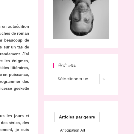
 en autoédition
bauches de roman
par beaucoup de
s sur un tas de
randement. J’ai
re les énigmes,
Archives
tes littéraires,
te en puissance,
Archives
Sélectionner un
 programmer des
mois
incesse geekette
us les jours et
Articles par genre
a des séries, des
oment, je suis
Anticipation
Art