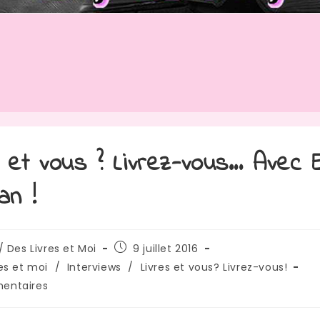
s et vous ? Livrez-vous… Avec 
an !
rice
Publication
/ Des Livres et Moi
9 juillet 2016
publiée :
res et moi
/
Interviews
/
Livres et vous? Livrez-vous!
res
entaires
: