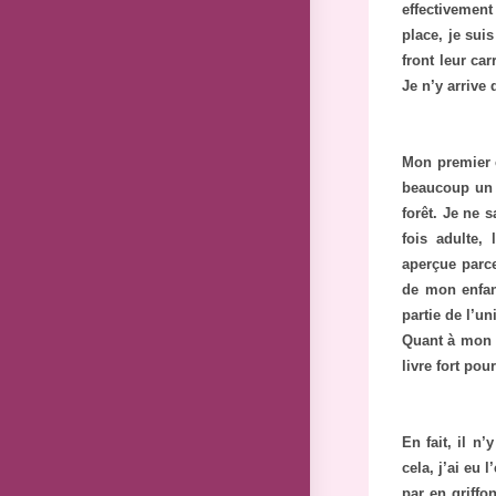
effectivement
place, je sui
front leur car
Je n’y arrive 
Mon premier c
beaucoup un li
forêt. Je ne 
fois adulte,
aperçue parce
de mon enfanc
partie de l’un
Quant à mon d
livre fort pou
En fait, il n
cela, j’ai eu
par en griff