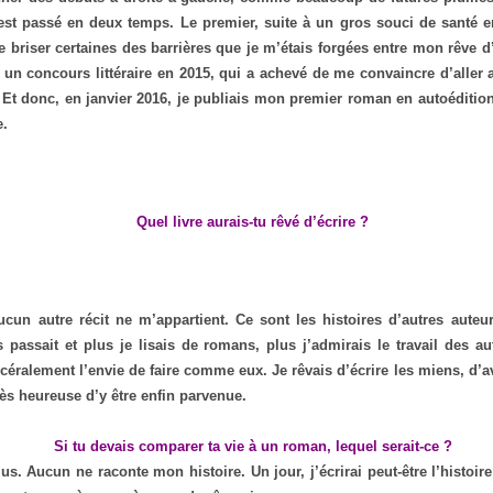
’est passé en deux temps. Le premier, suite à un gros souci de santé 
 briser certaines des barrières que je m’étais forgées entre mon rêve d’
un concours littéraire en 2015, qui a achevé de me convaincre d’aller
Et donc, en janvier 2016, je publiais mon premier roman en autoédition.
e.
Quel livre aurais-tu rêvé d’écrire ?
cun autre récit ne m’appartient. Ce sont les histoires d’autres auteu
 passait et plus je lisais de romans, plus j’admirais le travail des au
scéralement l’envie de faire comme eux. Je rêvais d’écrire les miens, d’a
très heureuse d’y être enfin parvenue.
Si tu devais comparer ta vie à un roman, lequel serait-ce ?
s. Aucun ne raconte mon histoire. Un jour, j’écrirai peut-être l’histoir