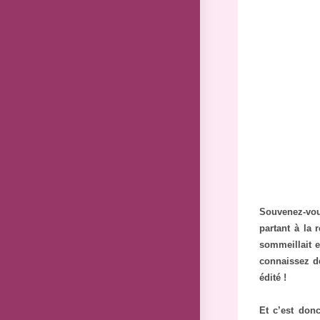
publication 
Souvenez-vou
partant à la 
sommeillait 
connaissez dé
édité !
Et c’est don