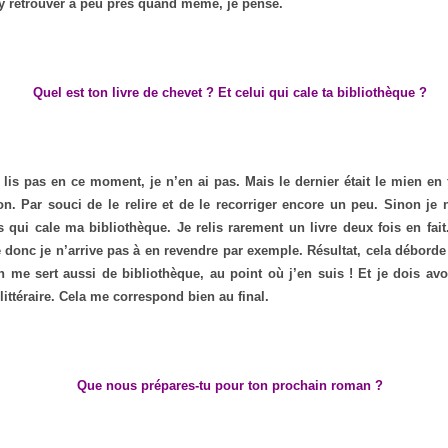
y retrouver à peu près quand même, je pense.
Quel est ton livre de chevet ? Et celui qui cale ta bibliothèque ?
is pas en ce moment, je n’en ai pas. Mais le dernier était le mien en 
on. Par souci de le relire et de le recorriger encore un peu. Sinon je 
s qui cale ma bibliothèque. Je relis rarement un livre deux fois en fait.
e donc je n’arrive pas à en revendre par exemple. Résultat, cela déborde
n me sert aussi de bibliothèque, au point où j’en suis ! Et je dois av
littéraire. Cela me correspond bien au final.
Que nous prépares-tu pour ton prochain roman ?