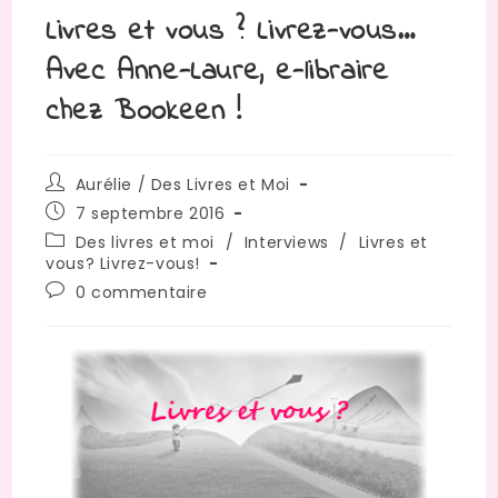
Livres et vous ? Livrez-vous…
Avec Anne-Laure, e-libraire
chez Bookeen !
Auteur/autrice
Aurélie / Des Livres et Moi
de
Publication
7 septembre 2016
la
publiée :
Post
Des livres et moi
/
Interviews
/
Livres et
publication :
category:
vous? Livrez-vous!
Commentaires
0 commentaire
de
la
publication :