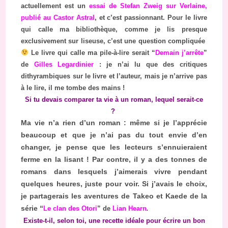
actuellement est un
essai de Stefan Zweig sur Verlaine,
publié au Castor Astral
, et c’est passionnant. Pour le livre
qui calle ma bibliothèque, comme je lis presque
exclusivement sur liseuse, c’est une question compliquée
Le livre qui calle ma pile-à-lire serait “
Demain j’arrête
”
de
Gilles Legardinier
: je n’ai lu que des critiques
dithyrambiques sur le livre et l’auteur, mais je n’arrive pas
à le lire, il me tombe des mains !
Si tu devais comparer ta vie à un roman, lequel serait-ce
?
Ma vie n’a rien d’un roman : même si je l’apprécie
beaucoup et que je n’ai pas du tout envie d’en
changer, je pense que les lecteurs s’ennuieraient
ferme en la lisant ! Par contre, il y a des tonnes de
romans dans lesquels j’aimerais vivre pendant
quelques heures, juste pour voir. Si j’avais le choix,
je partagerais les aventures de Takeo et Kaede de la
série “
Le clan des Otori
” de
Lian Hearn
.
Existe-t-il, selon toi, une recette idéale pour écrire un bon