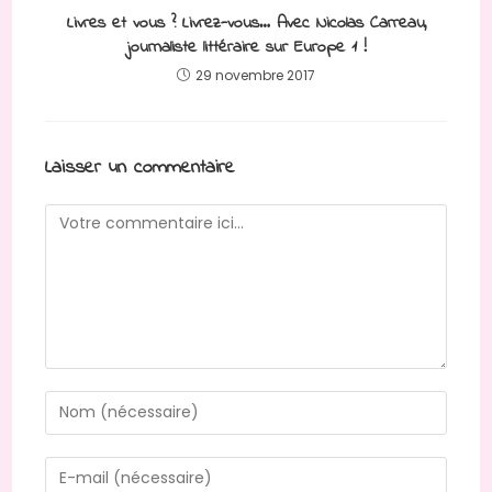
Livres et vous ? Livrez-vous… Avec Nicolas Carreau,
journaliste littéraire sur Europe 1 !
29 novembre 2017
Laisser un commentaire
Comment
Enter
your
name
Enter
or