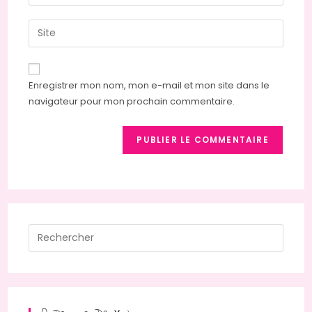
your
username
email
Saisir
to
address
l’URL
comment
to
de
comment
votre
Enregistrer mon nom, mon e-mail et mon site dans le
site
navigateur pour mon prochain commentaire.
(facultatif)
Press
Escap
to
close
the