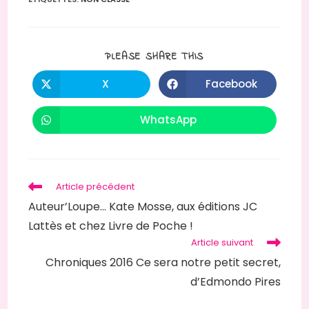
PARTAGER
PLEASE SHARE THIS
CE
CONTENU
X
Facebook
Ouvrir
Ouvrir
dans
dans
une
une
autre
autre
WhatsApp
Ouvrir
fenêtre
fenêtre
dans
une
autre
fenêtre
Read
Article précédent
more
Auteur’Loupe… Kate Mosse, aux éditions JC
articles
Lattès et chez Livre de Poche !
Article suivant
Chroniques 2016 Ce sera notre petit secret,
d’Edmondo Pires