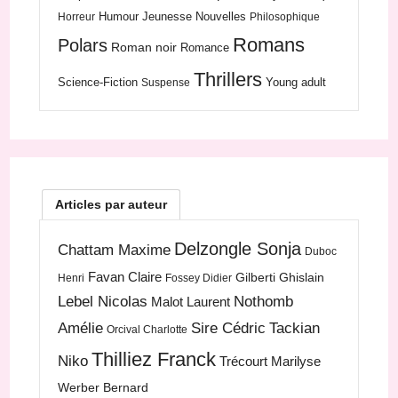
Humour
Jeunesse
Nouvelles
Horreur
Philosophique
Romans
Polars
Roman noir
Romance
Thrillers
Science-Fiction
Young adult
Suspense
Articles par auteur
Delzongle Sonja
Chattam Maxime
Duboc
Favan Claire
Gilberti Ghislain
Henri
Fossey Didier
Lebel Nicolas
Nothomb
Malot Laurent
Amélie
Sire Cédric
Tackian
Orcival Charlotte
Thilliez Franck
Niko
Trécourt Marilyse
Werber Bernard