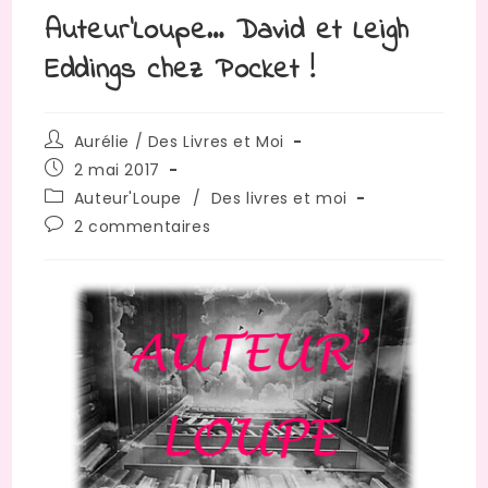
Auteur’Loupe… David et Leigh
Eddings chez Pocket !
Auteur/autrice
Aurélie / Des Livres et Moi
de
Publication
2 mai 2017
la
publiée :
Post
Auteur'Loupe
/
Des livres et moi
publication :
category:
Commentaires
2 commentaires
de
la
publication :