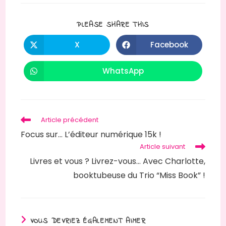
PARTAGER
PLEASE SHARE THIS
CE
CONTENU
X
Facebook
Ouvrir
Ouvrir
dans
dans
une
une
autre
autre
WhatsApp
Ouvrir
fenêtre
fenêtre
dans
une
autre
fenêtre
Read
Article précédent
more
Focus sur… L’éditeur numérique 15k !
articles
Article suivant
Livres et vous ? Livrez-vous… Avec Charlotte,
booktubeuse du Trio “Miss Book” !
VOUS DEVRIEZ ÉGALEMENT AIMER