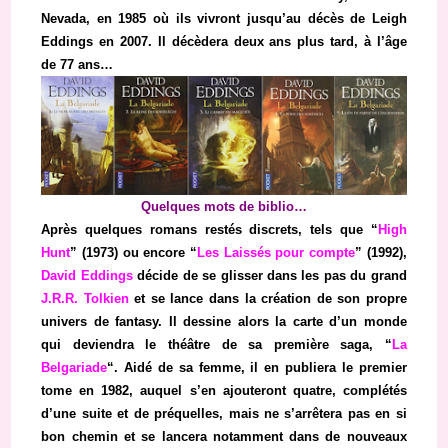
Nevada, en 1985 où ils vivront jusqu’au décès de Leigh
Eddings en 2007. Il décèdera deux ans plus tard, à l’âge
de 77 ans…
Quelques mots de biblio…
Après quelques romans restés discrets, tels que “
High
Hunt
” (1973) ou encore “
Les Laissés pour compte
” (1992),
David Eddings
décide de se glisser dans les pas du grand
J.R.R. Tolkien
et se lance dans la création de son propre
univers de fantasy. Il dessine alors la carte d’un monde
qui deviendra le théâtre de sa première saga, “
La
Belgariade
“. Aidé de sa femme, il en publiera le premier
tome en 1982, auquel s’en ajouteront quatre, complétés
d’une suite et de préquelles, mais ne s’arrêtera pas en si
bon chemin et se lancera notamment dans de nouveaux