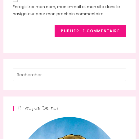
comment
votre
Enregistrer mon nom, mon e-mail et mon site dans le
site
navigateur pour mon prochain commentaire.
(facultatif)
Press
Escap
to
close
the
A Propos De Moi
searc
panel.