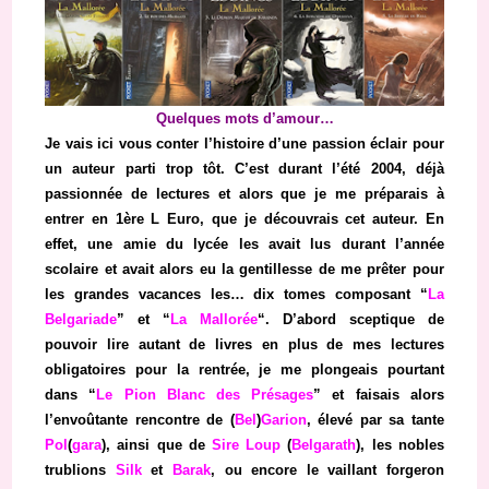
Quelques mots d’amour…
Je vais ici vous conter l’histoire d’une passion éclair pour
un auteur parti trop tôt. C’est durant l’été 2004, déjà
passionnée de lectures et alors que je me préparais à
entrer en 1ère L Euro, que je découvrais cet auteur. En
effet, une amie du lycée les avait lus durant l’année
scolaire et avait alors eu la gentillesse de me prêter pour
les grandes vacances les… dix tomes composant “
La
Belgariade
” et “
La Mallorée
“. D’abord sceptique de
pouvoir lire autant de livres en plus de mes lectures
obligatoires pour la rentrée, je me plongeais pourtant
dans “
Le Pion Blanc des Présages
” et faisais alors
l’envoûtante rencontre de (
Bel
)
Garion
, élevé par sa tante
Pol
(
gara
), ainsi que de
Sire Loup
(
Belgarath
), les nobles
trublions
Silk
et
Barak
, ou encore le vaillant forgeron