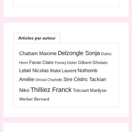
Articles par auteur
Delzongle Sonja
Chattam Maxime
Duboc
Favan Claire
Gilberti Ghislain
Henri
Fossey Didier
Lebel Nicolas
Nothomb
Malot Laurent
Amélie
Sire Cédric
Tackian
Orcival Charlotte
Thilliez Franck
Niko
Trécourt Marilyse
Werber Bernard