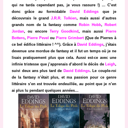
qui ne tarda cependant pas, je vous rassure !) … C’est
donc grâce au formidable
David Eddings
que je
découvrais le grand
J.R.R. Tolkien
, mais aussi d’autres
grands nom de la fantasy comme
Robin Hobb
,
Robert
Jordan
, ou encore
Terry Goodkind
, mais aussi
Pierre
Bottero
,
Pierre Pevel
ou
Pierre Grimbert
(Que de Pierres à
ce bel édifice littéraire ! ^^). Grâce à
David Eddings
, j’étais
devenue une mordue de fantasy et il fut un temps où je ne
lisais pratiquement plus que cela. Aussi est-ce avec une
infinie tristesse que j’apprenais d’abord le décès de
Leigh
,
suivi deux ans plus tard de
David Eddings
. Le couple-roi
de la fantasy n’était plus, et ma passion pour ce genre
littéraire s’en est trouvée endeuillée, au point que je n’en
ai plus lu pendant quelques années…