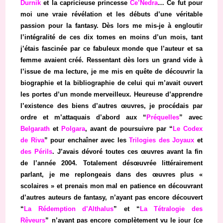
Durnik
et la capricieuse princesse
Ce’Nedra
… Ce fut pour
moi une vraie révélation et les débuts d’une véritable
passion pour la fantasy. Dès lors me mis-je à engloutir
l’intégralité de ces dix tomes en moins d’un mois, tant
j’étais fascinée par ce fabuleux monde que l’auteur et sa
femme avaient créé. Ressentant dès lors un grand vide à
l’issue de ma lecture, je me mis en quête de découvrir la
biographie et la bibliographie de celui qui m’avait ouvert
les portes d’un monde merveilleux. Heureuse d’apprendre
l’existence des biens d’autres œuvres, je procédais par
ordre et m’attaquais d’abord aux “
Préquelles
” avec
Belgarath
et
Polgara
, avant de poursuivre par “
Le Codex
de Riva
” pour enchaîner avec les
Trilogies des Joyaux
et
des Périls
. J’avais dévoré toutes ces œuvres avant la fin
de l’année 2004. Totalement désœuvrée littérairement
parlant, je me replongeais dans des œuvres plus «
scolaires » et prenais mon mal en patience en découvrant
d’autres auteurs de fantasy, n’ayant pas encore découvert
“
La Rédemption d’Althalus
” et “
La Tétralogie des
Rêveurs
” n’ayant pas encore complètement vu le jour (ce