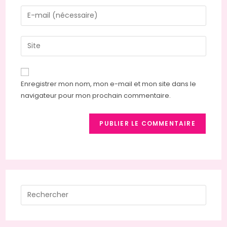
name
Enter
or
your
username
email
Saisir
to
address
l’URL
comment
to
de
comment
votre
Enregistrer mon nom, mon e-mail et mon site dans le
site
navigateur pour mon prochain commentaire.
(facultatif)
Press
Escap
to