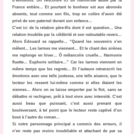
d’émotions. On rencontre ici un humoriste adulé par la
France entière… Et pourtant le bonheur est aux abonnés
absents, tout comme son fils, trop en colère d’avoir été
privé de son paternel durant son enfance…
C’est ici de la relation père-fils dont il est question… Une
relation troublée par la célébrité et son redoutable revers…
Alors Edouard se rappelle… “Quand les souvenirs s’en
mêlent… Les larmes me viennent… Et le chant des sirènes
me replonge en hiver… Ô mélancolie cruelle… Harmonie
fluette… Euphorie solitaire…” Car les larmes viennent en
même temps que les regrets… Et l’auteure retranscrit les
émotions avec une telle justesse, une telle aisance, que le
lecteur les ressent lui-même comme si elles étaient les
siennes… Alors on se laisse emporter par le flot, sans se
débattre ni rechigner, prêt à tout vivre avec intensité. C’est
aussi beau que puissant, c’est aussi prenant que
bouleversant, à tel point que le lecteur reste captivé d’un
bout à l’autre du roman…
Si notre personnage principal a commis des erreurs, il
n’en reste pas moins inoubliable et attachant de par sa