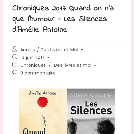
Chroniques 2017 Quand on n’a
que l’humour – Les Silences
d’Amélie Antoine
Auteur/autrice
Aurélie / Des Livres et Moi
de
Publication
10 juin 2017
la
publiée :
Post
Chroniques
/
Des livres et moi
publication :
category:
Commentaires
0 commentaire
de
la
publication :