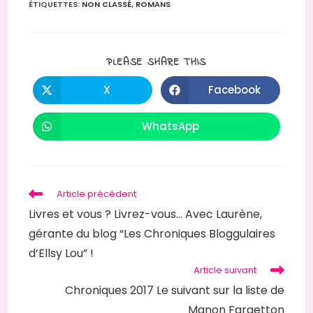
ÉTIQUETTES
:
NON CLASSÉ
,
ROMANS
PARTAGER
PLEASE SHARE THIS
CE
CONTENU
X
Facebook
Ouvrir
Ouvrir
dans
dans
une
une
autre
autre
WhatsApp
Ouvrir
fenêtre
fenêtre
dans
une
autre
fenêtre
Read
Article précédent
more
Livres et vous ? Livrez-vous… Avec Laurène,
articles
gérante du blog “Les Chroniques Bloggulaires
d’Ellsy Lou” !
Article suivant
Chroniques 2017 Le suivant sur la liste de
Manon Fargetton