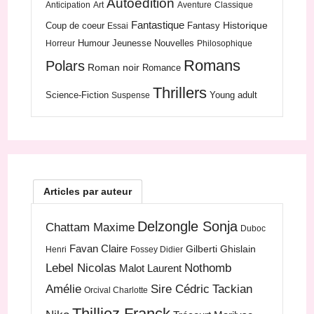
Autoédition
Anticipation
Art
Aventure
Classique
Fantastique
Historique
Coup de coeur
Fantasy
Essai
Humour
Jeunesse
Nouvelles
Horreur
Philosophique
Romans
Polars
Roman noir
Romance
Thrillers
Science-Fiction
Young adult
Suspense
Articles par auteur
Delzongle Sonja
Chattam Maxime
Duboc
Favan Claire
Gilberti Ghislain
Henri
Fossey Didier
Lebel Nicolas
Nothomb
Malot Laurent
Amélie
Sire Cédric
Tackian
Orcival Charlotte
Thilliez Franck