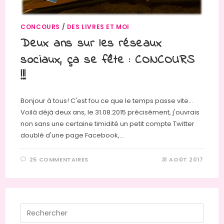
CONCOURS
/
DES LIVRES ET MOI
Deux ans sur les réseaux
sociaux, ça se fête : CONCOURS
!!!
Bonjour à tous! C'est fou ce que le temps passe vite...
Voilà déjà deux ans, le 31.08.2015 précisément, j'ouvrais
non sans une certaine timidité un petit compte Twitter
doublé d'une page Facebook,…
25 COMMENTAIRES
31 AOÛT 2017
Press
Escap