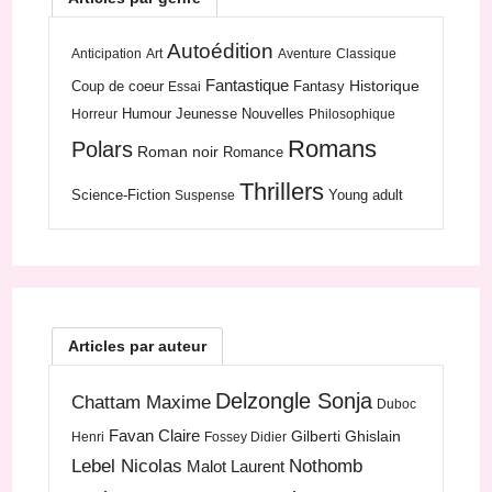
Autoédition
Anticipation
Art
Aventure
Classique
Fantastique
Historique
Coup de coeur
Fantasy
Essai
Humour
Jeunesse
Nouvelles
Horreur
Philosophique
Romans
Polars
Roman noir
Romance
Thrillers
Science-Fiction
Young adult
Suspense
Articles par auteur
Delzongle Sonja
Chattam Maxime
Duboc
Favan Claire
Gilberti Ghislain
Henri
Fossey Didier
Lebel Nicolas
Nothomb
Malot Laurent