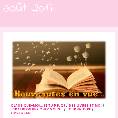
août 2017
CLASSIQUE-MOI... SI TU PEUX !
/
DES LIVRES ET MOI
/
J'IRAI BLOGUER CHEZ VOUS...
/
JOURNALIVRE
/
LIVRECRAN