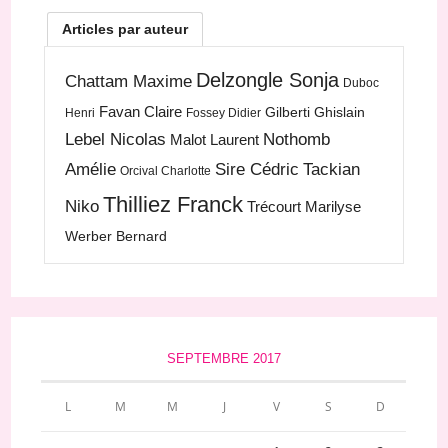
Articles par auteur
Delzongle Sonja
Chattam Maxime
Duboc
Favan Claire
Gilberti Ghislain
Henri
Fossey Didier
Lebel Nicolas
Nothomb
Malot Laurent
Amélie
Sire Cédric
Tackian
Orcival Charlotte
Thilliez Franck
Niko
Trécourt Marilyse
Werber Bernard
SEPTEMBRE 2017
L
M
M
J
V
S
D