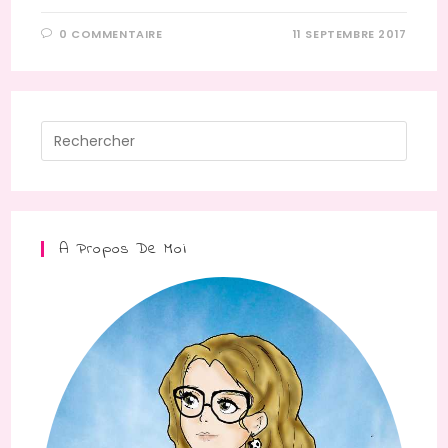
0 COMMENTAIRE
11 SEPTEMBRE 2017
Press
Escap
to
close
the
A Propos De Moi
searc
panel.