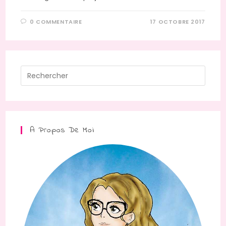
0 COMMENTAIRE
17 OCTOBRE 2017
Press
Escap
to
close
the
A Propos De Moi
searc
panel.