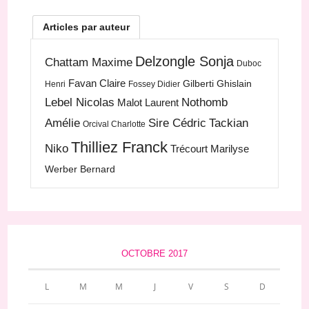
Articles par auteur
Delzongle Sonja
Chattam Maxime
Duboc
Favan Claire
Gilberti Ghislain
Henri
Fossey Didier
Lebel Nicolas
Nothomb
Malot Laurent
Amélie
Sire Cédric
Tackian
Orcival Charlotte
Thilliez Franck
Niko
Trécourt Marilyse
Werber Bernard
OCTOBRE 2017
L
M
M
J
V
S
D