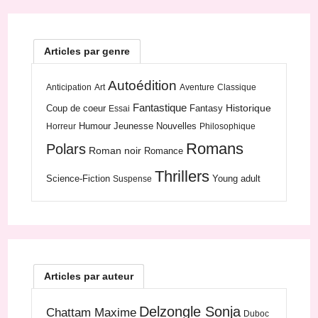
Articles par genre
Autoédition
Anticipation
Art
Aventure
Classique
Fantastique
Historique
Coup de coeur
Fantasy
Essai
Humour
Jeunesse
Nouvelles
Horreur
Philosophique
Romans
Polars
Roman noir
Romance
Thrillers
Science-Fiction
Young adult
Suspense
Articles par auteur
Delzongle Sonja
Chattam Maxime
Duboc