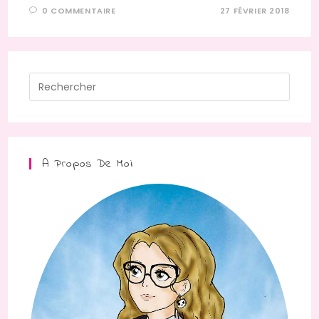
0 COMMENTAIRE
27 FÉVRIER 2018
Press
Escap
to
close
the
A Propos De Moi
searc
panel.