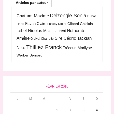
Articles par auteur
Delzongle Sonja
Chattam Maxime
Duboc
Favan Claire
Gilberti Ghislain
Henri
Fossey Didier
Lebel Nicolas
Nothomb
Malot Laurent
Amélie
Sire Cédric
Tackian
Orcival Charlotte
Thilliez Franck
Niko
Trécourt Marilyse
Werber Bernard
FÉVRIER 2018
L
M
M
J
V
S
D
1
2
3
4