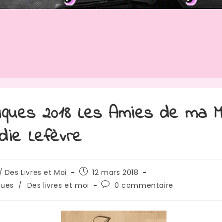
iques 2018 Les Amies de ma 
die Lefèvre
rice
Publication
/ Des Livres et Moi
12 mars 2018
publiée :
Commentaires
ques
/
Des livres et moi
0 commentaire
de
:
la
publication :