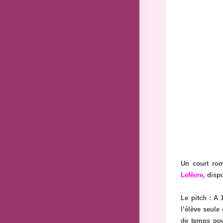
Un court rom
Lefèvre
, disp
Le pitch : A 
l’élève seule
de temps pou