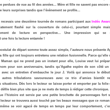
e perdues de vue au fil des années… Mère et fille ne savent pas encore 
e leurs surprises tandis que l’évènement se profile…
e recevais une deuxième tournée de romans participant aux
Indés Awar
atement flashé sur la couverture de celui-ci, pourtant simple mai
moment de lecture en perspective… Une impression qui se co
une fois la lecture entamée !
postulat de départ somme toute assez simple, l’auteure nous présente A
 fille qui ont toujours entretenu une relation fusionnelle. Parce qu’elle v
r Maman qui ne prend pas un instant pour elle, Louise veut lui prépar
nom pour son anniversaire, tandis qu’Agathe espère de son côté un 
l avec un entretien d’embauche le jour J. Voilà qui annonce le début
t autres tribulations savoureuses avec ce trio d’amies bientôt re
 situations. Dès lors le lecteur se laisse porter et emporter par la folie
i défile bien plus vite que je ne mets de temps à rédiger cette chronique
e l’histoire est servie par une petite brochette de personnages fort 
e lecteur se trouvera aussi touché par les beaux messages que ce roman v
 même se voir agacé de temps en temps par leur comportement, c’est