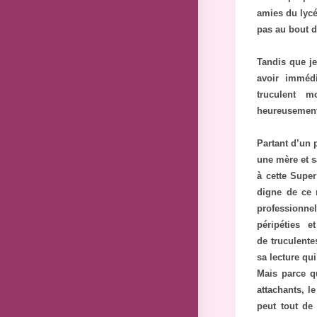
amies du lycé
pas au bout d
Tandis que j
avoir immédi
truculent 
heureusement 
Partant d’un 
une mère et sa
à cette Supe
digne de ce 
professionne
péripéties e
de truculentes
sa lecture qu
Mais parce qu
attachants, l
peut tout de