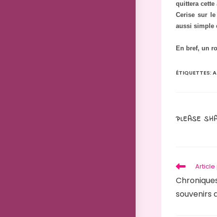
quittera cette
Cerise sur l
aussi simple 
En bref, un ro
ÉTIQUETTES
:
A
PLEASE SHA
Read
Articl
more
Chroniques
articles
souvenirs 