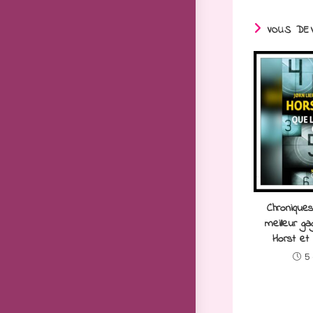
VOUS DEV
Chronique
meilleur g
Horst et
5