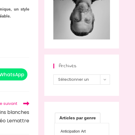
mique, un style
éable.
Archives
WhatsApp
Ouvrir
Archives
Sélectionner un
dans
une
autre
mois
fenêtre
le suivant
ins blanches
Articles par genre
éo Lemattre
Anticipation
Art