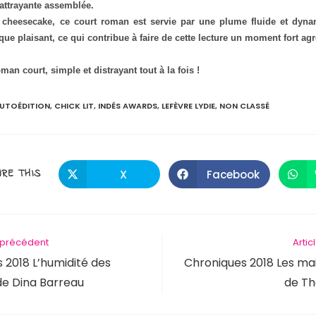
 attrayante assemblée.
e cheesecake, ce court roman est servie par une plume fluide et dyna
que plaisant, ce qui contribue à faire de cette lecture un moment fort agr
man court, simple et distrayant tout à la fois !
UTOÉDITION
,
CHICK LIT
,
INDÉS AWARDS
,
LEFÈVRE LYDIE
,
NON CLASSÉ
PARTAGER
RE THIS
X
Facebook
Ouvrir
Ouvrir
dans
dans
une
une
CE
autre
autre
fenêtre
fenêtre
CONTENU
e précédent
Artic
 2018 L’humidité des
Chroniques 2018 Les ma
de Dina Barreau
de Th