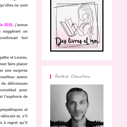
qu’elles ne sont
ds 2018
, j’avoue
s suggérant un
nfirmait fort
gathe et Louise,
eut faire plaisir
er une surprise
Auteur Chouchou
meilleur avenir
 de délicieuses
constitué pour
 et l’euphorie de
.
sympathiques et
éhicule et, s’il
 à regret qu’il