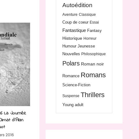
Autoédition
Aventure
Classique
Coup de coeur
Essai
Fantastique
Fantasy
Historique
Horreur
Humour
Jeunesse
Nouvelles
Philosophique
Polars
Roman noir
Romans
Romance
Science-Fiction
Thrillers
Suspense
Young adult
16 La Journée
limat d’Alan
sot
rs 2016