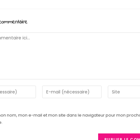
 commentaire
Enter
Saisir
your
l’URL
email
de
address
votre
mon nom, mon e-mail et mon site dans le navigateur pour mon proch
to
site
e.
comment
(facultatif)