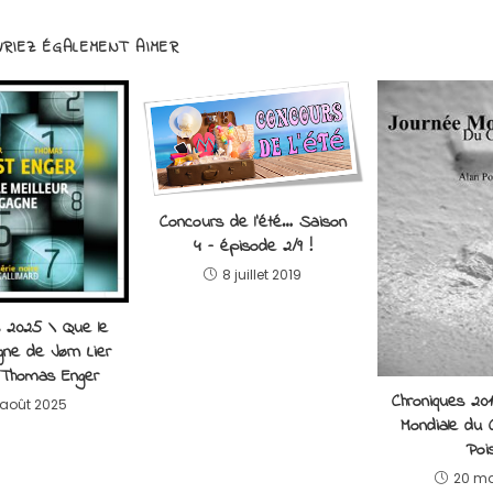
RIEZ ÉGALEMENT AIMER
Concours de l’été… Saison
4 – épisode 2/9 !
8 juillet 2019
s 2025 \ Que le
agne de Jørn Lier
 Thomas Enger
Chroniques 20
 août 2025
Mondiale du C
Poi
20 ma