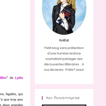
AURÉLIE
Petit blog sans prétention
d'une humble lectrice
souhaitant partager ses
découvertes littéraires... A
vos librairies : Prêts? Lisez!
Mère
” de
Lydie
ère, Agathe, qui
Mon Autoentreprise
n’a que trop peu
es deux grandes