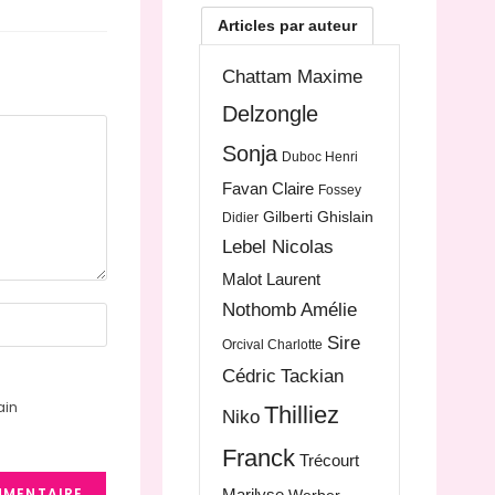
Articles par auteur
Chattam Maxime
Delzongle
Sonja
Duboc Henri
Favan Claire
Fossey
Gilberti Ghislain
Didier
Lebel Nicolas
Malot Laurent
Nothomb Amélie
Sire
Orcival Charlotte
Cédric
Tackian
ain
Thilliez
Niko
Franck
Trécourt
Marilyse