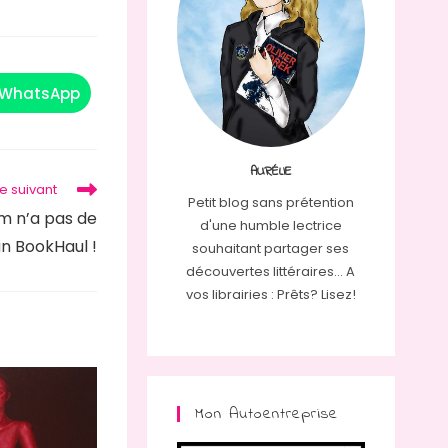
WhatsApp
Ouvrir
dans
une
autre
fenêtre
AURÉLIE
le suivant
Petit blog sans prétention
om n’a pas de
d'une humble lectrice
un BookHaul !
souhaitant partager ses
découvertes littéraires... A
vos librairies : Prêts? Lisez!
Mon Autoentreprise