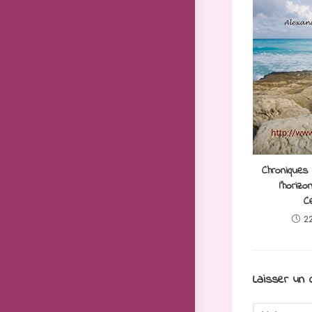
Chroniques
l’horiz
Ce
22
Laisser un
Comment