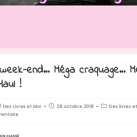
 week-end… Méga craquage… M
aul !
rice
Publication
Post
/ Des Livres et Moi
28 octobre 2018
Des livres e
publiée :
category:
res
entaire
:
:
ON CLASSÉ