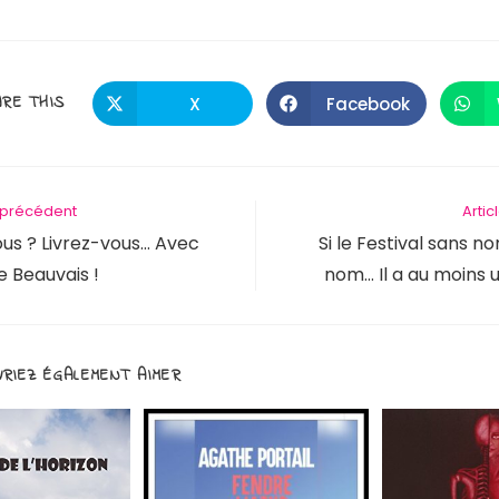
PARTAGER
RE THIS
X
Facebook
Ouvrir
Ouvrir
dans
dans
une
une
CE
autre
autre
fenêtre
fenêtre
CONTENU
e précédent
Artic
vous ? Livrez-vous… Avec
Si le Festival sans n
 Beauvais !
nom… Il a au moins 
RIEZ ÉGALEMENT AIMER