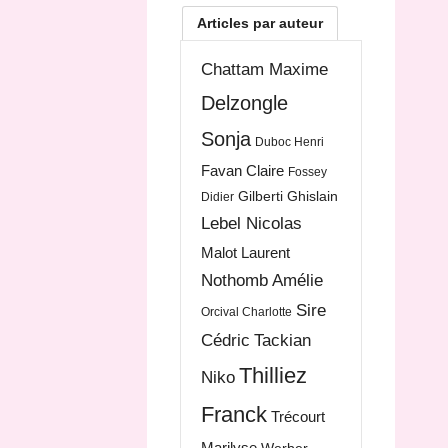
Articles par auteur
Chattam Maxime
Delzongle
Sonja
Duboc Henri
Favan Claire
Fossey
Gilberti Ghislain
Didier
Lebel Nicolas
Malot Laurent
Nothomb Amélie
Sire
Orcival Charlotte
Cédric
Tackian
Thilliez
Niko
Franck
Trécourt
Marilyse