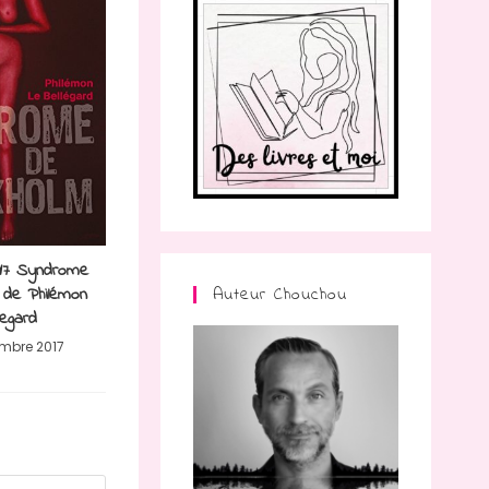
017 Syndrome
 de Philémon
Auteur Chouchou
legard
mbre 2017