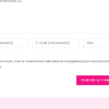
Enter
Saisir
your
l’URL
email
de
address
votre
mon nom, mon e-mail et mon site dans le navigateur pour mon proch
to
site
e.
comment
(facultatif)