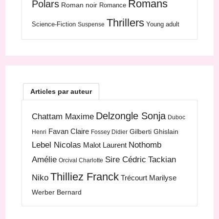
Romans
Polars
Roman noir
Romance
Thrillers
Science-Fiction
Young adult
Suspense
Articles par auteur
Delzongle Sonja
Chattam Maxime
Duboc
Favan Claire
Gilberti Ghislain
Henri
Fossey Didier
Lebel Nicolas
Nothomb
Malot Laurent
Amélie
Sire Cédric
Tackian
Orcival Charlotte
Thilliez Franck
Niko
Trécourt Marilyse
Werber Bernard