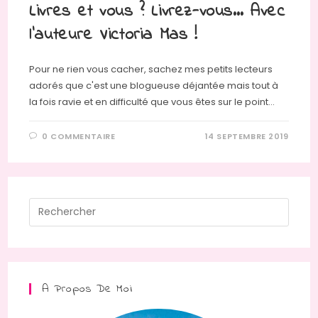
Livres et vous ? Livrez-vous… Avec
l’auteure Victoria Mas !
Pour ne rien vous cacher, sachez mes petits lecteurs
adorés que c'est une blogueuse déjantée mais tout à
la fois ravie et en difficulté que vous êtes sur le point…
0 COMMENTAIRE
14 SEPTEMBRE 2019
Press
Escap
to
close
the
A Propos De Moi
searc
panel.