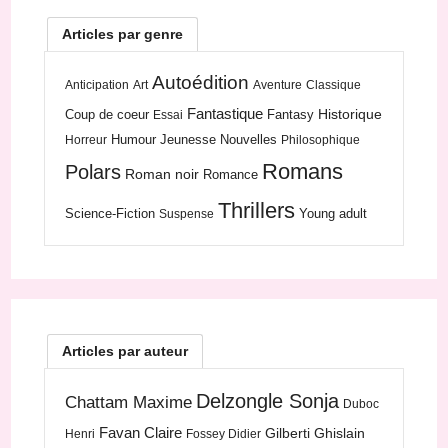
Articles par genre
Autoédition
Anticipation
Art
Aventure
Classique
Fantastique
Historique
Coup de coeur
Fantasy
Essai
Humour
Jeunesse
Nouvelles
Horreur
Philosophique
Romans
Polars
Roman noir
Romance
Thrillers
Science-Fiction
Young adult
Suspense
Articles par auteur
Delzongle Sonja
Chattam Maxime
Duboc
Favan Claire
Gilberti Ghislain
Henri
Fossey Didier