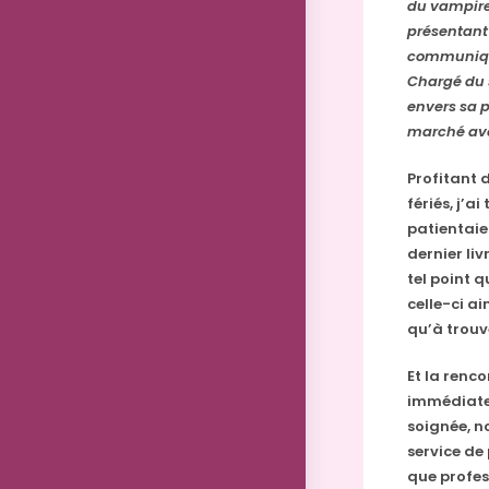
du vampire 
présentant 
communique
Chargé du 
envers sa p
marché ave
Profitant 
fériés, j’
patientaie
dernier liv
tel point 
celle-ci ai
qu’à trouv
Et la renc
immédiatem
soignée, n
service de
que profess