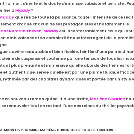
, la mort s’invite et le doute s’immisce, subsiste et persiste : Pe
e fier à
Maddy
?
Maddy
que réside toute la puissance, toute l’intensité de ce récit.
usement croqué chacun de ses protagonistes et notamment le
nt Romain Theven
,
Maddy
est incontestablement celle qui nous
 son ambivalence et sa complexité nous interrogent de la premièr
gne.
rigue s’avère redoutable et bien ficelée, teintée d’une pointe d’hu
, pleine de suspense et soutenue par une tension de tous les instan
utant plus prenante et immersive qu’elle aborde des thèmes fort
 et authentique, servie qu’elle est par une plume fluide, efficace
, rythmée par des chapitres dynamiques et portée par un style vi
.
vec ce nouveau roman qui se lit d’une traite,
Marlène Charine
nou
t se renouveler tout en restant l’une des reines du thriller psycho
ALMANN LEVY
,
CHARINE MARLÈNE
,
CHRONIQUES
,
POLARS
,
THRILLERS