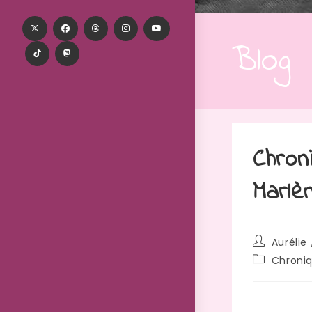
Blog
Chron
Marlè
Aurélie 
Chroni