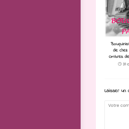
Bouquinis
de chez 
Ombres de 
31 
Laisser un