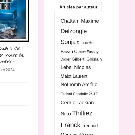
Articles par auteur
Chattam Maxime
Delzongle
Sonja
Duboc Henri
2024 \ J’ai
Favan Claire
Fossey
r mourir de
Gilberti Ghislain
Didier
gardinier
Lebel Nicolas
bre 2024
Malot Laurent
Nothomb Amélie
Sire
Orcival Charlotte
Cédric
Tackian
Thilliez
Niko
Franck
Trécourt
Marilyse