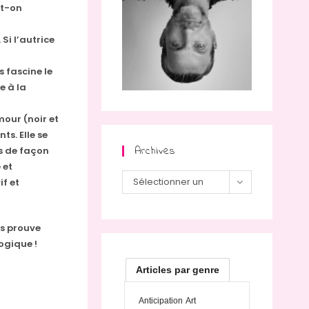
ut-on
 Si l’autrice
 fascine le
e à la
mour (noir et
ts. Elle se
Archives
s de façon
 et
Sélectionner un
f et
mois
s prouve
logique !
Articles par genre
Anticipation
Art