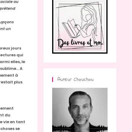
sociale ou
 prétend
oupçons
ant un
breux jours
lectures qui
rmi elles, le
 sublime… A
quement à
Auteur Chouchou
restait plus
èrement
ant du
e vie en tant
 choses se