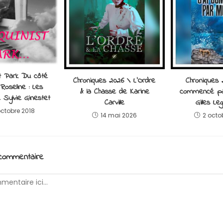
t Park Du côté
Chroniques 2026 \ L’Ordre
Chroniques 
Roseline : Les
& la Chasse de Karine
commencé pa
Sylvie Ginestet
Carville
Gilles Le
octobre 2018
14 mai 2026
2 octo
 commentaire