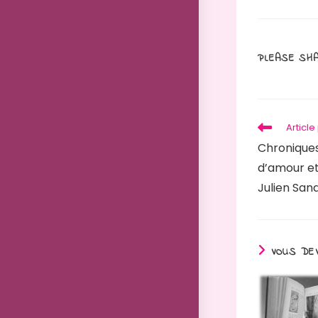
PLEASE SHA
Articl
Chronique
d’amour et
Julien San
VOUS DEV