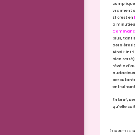
compliquent
vraiment s
Et c’est en
a minutie
Commanda
plus, tant
dernière li
Ainsi l’int
bien serré)
révèle d’a
audacieuse
percutante
entraînant
En bref, a
qu’elle sai
ÉTIQUETTES
:
C