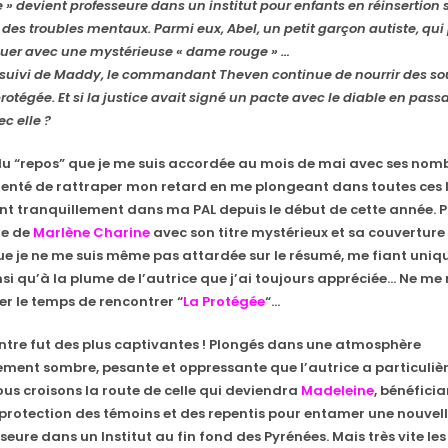
» devient professeure dans un institut pour enfants en réinsertion 
des troubles mentaux. Parmi eux, Abel, un petit garçon autiste, qui
r avec une mystérieuse « dame rouge » …
suivi de Maddy, le commandant Theven continue de nourrir des s
rotégée. Et si la justice avait signé un pacte avec le diable en pass
c elle ?
du “repos” que je me suis accordée au mois de mai avec ses nom
ai tenté de rattraper mon retard en me plongeant dans toutes ces 
nt tranquillement dans ma PAL depuis le début de cette année. Pa
re de
Marlène Charine
avec son titre mystérieux et sa couverture
que je ne me suis même pas attardée sur le résumé, me fiant uni
nsi qu’à la plume de l’autrice que j’ai toujours appréciée… Ne me 
er le temps de rencontrer “
La Protégée
“…
ontre fut des plus captivantes ! Plongés dans une atmosphère
ent sombre, pesante et oppressante que l’autrice a particuli
ous croisons la route de celle qui deviendra
Madeleine
, bénéfici
 protection des témoins et des repentis pour entamer une nouvell
eure dans un Institut au fin fond des Pyrénées. Mais très vite les