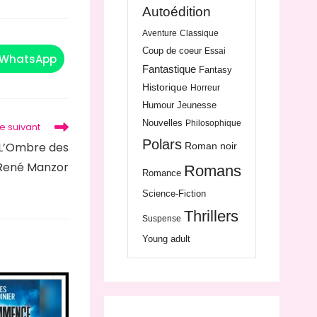
Autoédition
Aventure
Classique
Coup de coeur
Essai
WhatsApp
Fantastique
Fantasy
Historique
Horreur
Humour
Jeunesse
Nouvelles
Philosophique
le suivant
Polars
 L’Ombre des
Roman noir
 René Manzor
Romans
Romance
Science-Fiction
Thrillers
Suspense
Young adult