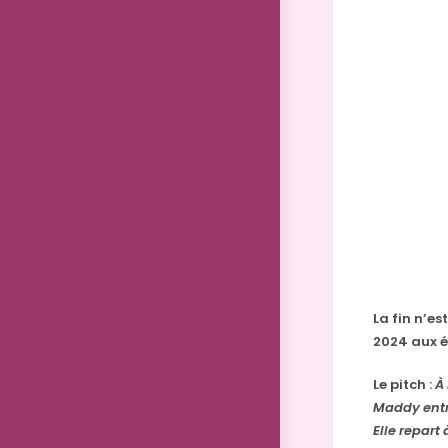
La fin n’e
2024 aux é
Le pitch :
À
Maddy entr
Elle repart