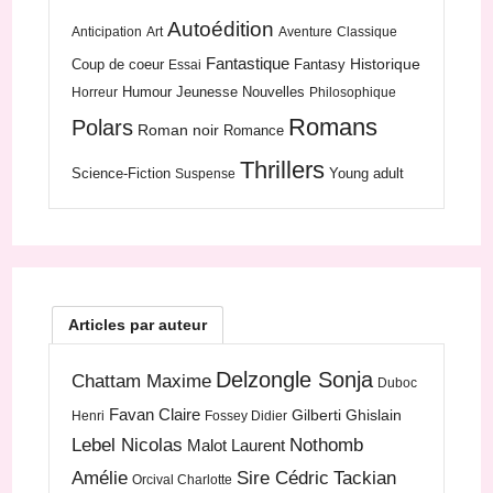
Autoédition
Anticipation
Art
Aventure
Classique
Fantastique
Historique
Coup de coeur
Fantasy
Essai
Humour
Jeunesse
Nouvelles
Horreur
Philosophique
Romans
Polars
Roman noir
Romance
Thrillers
Science-Fiction
Young adult
Suspense
Articles par auteur
Delzongle Sonja
Chattam Maxime
Duboc
Favan Claire
Gilberti Ghislain
Henri
Fossey Didier
Lebel Nicolas
Nothomb
Malot Laurent
Amélie
Sire Cédric
Tackian
Orcival Charlotte