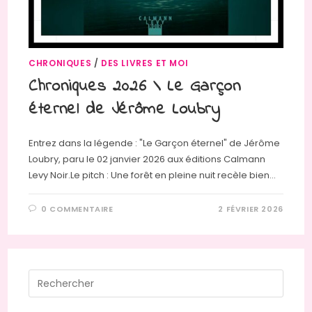
CHRONIQUES
/
DES LIVRES ET MOI
Chroniques 2026 \ Le Garçon
éternel de Jérôme Loubry
Entrez dans la légende : "Le Garçon éternel" de Jérôme
Loubry, paru le 02 janvier 2026 aux éditions Calmann
Levy Noir.Le pitch : Une forêt en pleine nuit recèle bien…
0 COMMENTAIRE
2 FÉVRIER 2026
Press
Escap