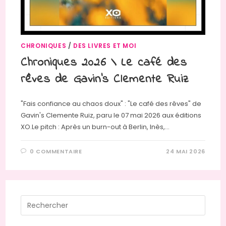
CHRONIQUES
/
DES LIVRES ET MOI
Chroniques 2026 \ Le café des
rêves de Gavin’s Clemente Ruiz
"Fais confiance au chaos doux" : "Le café des rêves" de
Gavin's Clemente Ruiz, paru le 07 mai 2026 aux éditions
XO.Le pitch : Après un burn-out à Berlin, Inès,…
0 COMMENTAIRE
24 MAI 2026
Press
Escap