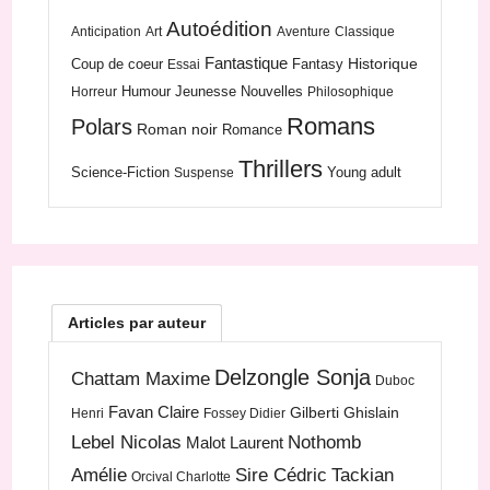
Autoédition
Anticipation
Art
Aventure
Classique
Fantastique
Historique
Coup de coeur
Fantasy
Essai
Humour
Jeunesse
Nouvelles
Horreur
Philosophique
Romans
Polars
Roman noir
Romance
Thrillers
Science-Fiction
Young adult
Suspense
Articles par auteur
Delzongle Sonja
Chattam Maxime
Duboc
Favan Claire
Gilberti Ghislain
Henri
Fossey Didier
Lebel Nicolas
Nothomb
Malot Laurent
Amélie
Sire Cédric
Tackian
Orcival Charlotte