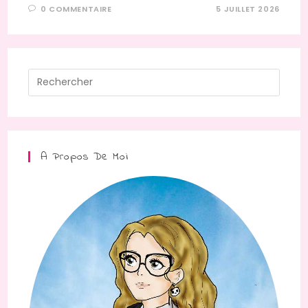
0 COMMENTAIRE
5 JUILLET 2026
Press
Escap
to
close
the
A Propos De Moi
searc
panel.