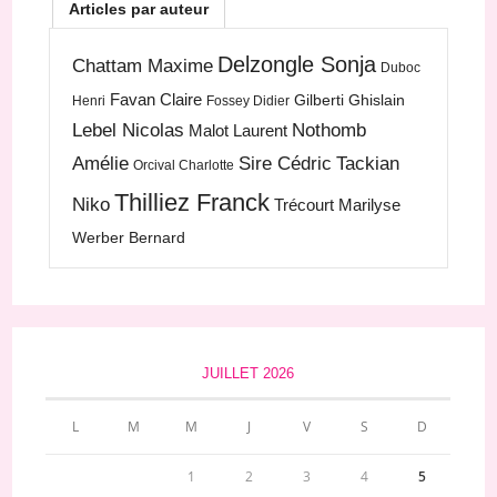
Articles par auteur
Delzongle Sonja
Chattam Maxime
Duboc
Favan Claire
Gilberti Ghislain
Henri
Fossey Didier
Lebel Nicolas
Nothomb
Malot Laurent
Amélie
Sire Cédric
Tackian
Orcival Charlotte
Thilliez Franck
Niko
Trécourt Marilyse
Werber Bernard
JUILLET 2026
L
M
M
J
V
S
D
1
2
3
4
5