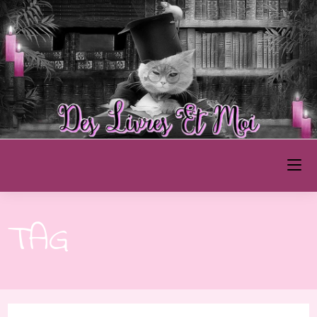
Skip
to
content
Des Livres et Moi
TAG