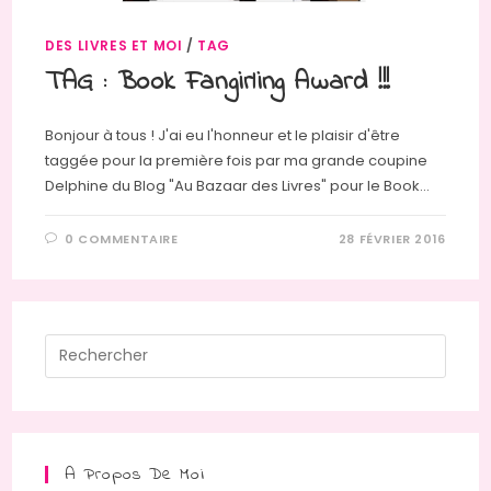
DES LIVRES ET MOI
/
TAG
TAG : Book Fangirling Award !!!
Bonjour à tous ! J'ai eu l'honneur et le plaisir d'être
taggée pour la première fois par ma grande coupine
Delphine du Blog "Au Bazaar des Livres" pour le Book…
0 COMMENTAIRE
28 FÉVRIER 2016
Press
Escap
to
close
the
A Propos De Moi
searc