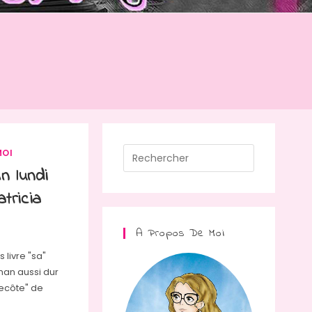
Press
MOI
Escape
n lundi
to
tricia
close
the
A Propos De Moi
search
 livre "sa"
panel.
oman aussi dur
tecôte" de