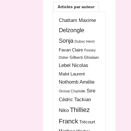
Articles par auteur
Chattam Maxime
Delzongle
Sonja
Duboc Henri
Favan Claire
Fossey
Gilberti Ghislain
Didier
Lebel Nicolas
Malot Laurent
Nothomb Amélie
Sire
Orcival Charlotte
Cédric
Tackian
Thilliez
Niko
Franck
Trécourt
Marilyse