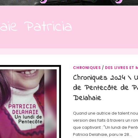
aie Patricia
CHRONIQUES
/
DES LIVRES ET 
Chroniques 2024 \ U
de Pentecôte de Pa
Delahaie
Quand une autrice de talent nous
version des faits à travers un r
que captivant : "Un lundi de Pen
Patricia Delahaie, paru le 28…