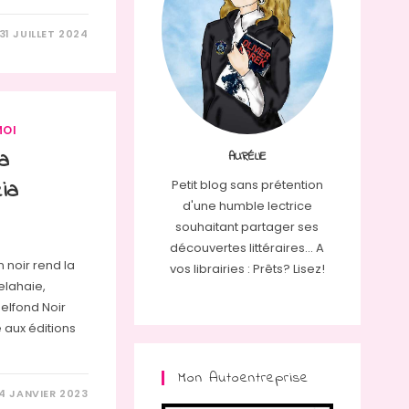
31 JUILLET 2024
MOI
a
AURÉLIE
ia
Petit blog sans prétention
d'une humble lectrice
souhaitant partager ses
découvertes littéraires... A
 noir rend la
vos librairies : Prêts? Lisez!
Delahaie,
Belfond Noir
e aux éditions
Mon Autoentreprise
4 JANVIER 2023