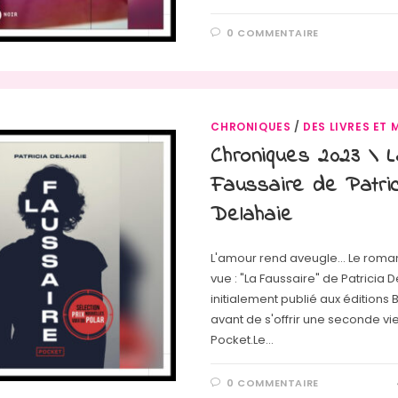
0 COMMENTAIRE
CHRONIQUES
/
DES LIVRES ET 
Chroniques 2023 \ L
Faussaire de Patric
Delahaie
L'amour rend aveugle... Le roman
vue : "La Faussaire" de Patricia 
initialement publié aux éditions 
avant de s'offrir une seconde vi
Pocket.Le…
0 COMMENTAIRE