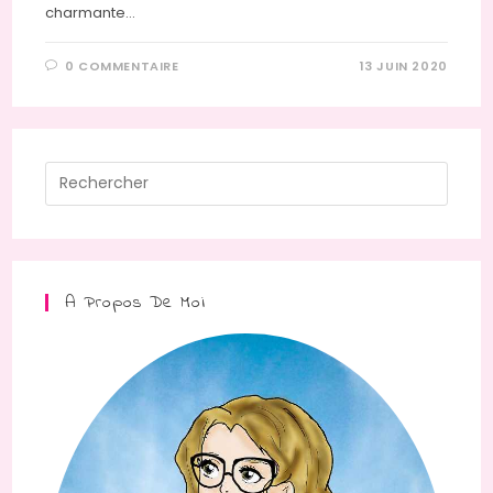
charmante…
0 COMMENTAIRE
13 JUIN 2020
Press
Escap
to
close
the
A Propos De Moi
searc
panel.