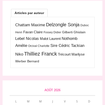
Articles par auteur
Delzongle Sonja
Chattam Maxime
Duboc
Favan Claire
Gilberti Ghislain
Henri
Fossey Didier
Lebel Nicolas
Nothomb
Malot Laurent
Amélie
Sire Cédric
Tackian
Orcival Charlotte
Thilliez Franck
Niko
Trécourt Marilyse
Werber Bernard
AOÛT 2026
L
M
M
J
V
S
D