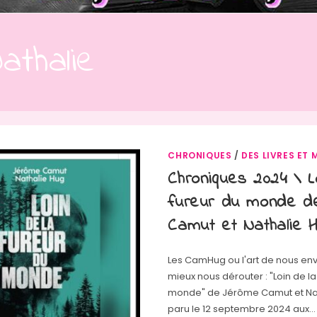
athalie
CHRONIQUES
/
DES LIVRES ET 
Chroniques 2024 \ L
fureur du monde d
Camut et Nathalie 
Les CamHug ou l'art de nous en
mieux nous dérouter : "Loin de la
monde" de Jérôme Camut et Nat
paru le 12 septembre 2024 aux…