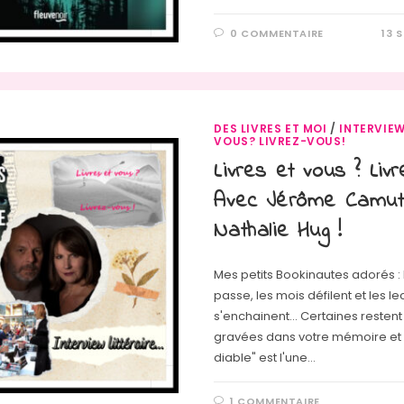
0 COMMENTAIRE
13 
DES LIVRES ET MOI
/
INTERVIE
VOUS? LIVREZ-VOUS!
Livres et vous ? Liv
Avec Jérôme Camut
Nathalie Hug !
Mes petits Bookinautes adorés :
passe, les mois défilent et les le
s'enchainent... Certaines resten
gravées dans votre mémoire et
diable" est l'une…
1 COMMENTAIRE