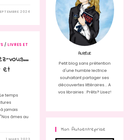
SEPTEMBRE 2024
WS
/
LIVRES ET
AURÉLIE
rez-vous…
Petit blog sans prétention
 et
d'une humble lectrice
souhaitant partager ses
découvertes littéraires... A
vos librairies : Prêts? Lisez!
 Le temps
ctures
t à jamais
 "Nos âmes au
Mon Autoentreprise
1 MARS 2023