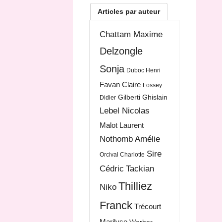
Articles par auteur
Chattam Maxime
Delzongle
Sonja
Duboc Henri
Favan Claire
Fossey
Gilberti Ghislain
Didier
Lebel Nicolas
Malot Laurent
Nothomb Amélie
Sire
Orcival Charlotte
Cédric
Tackian
Thilliez
Niko
Franck
Trécourt
Marilyse