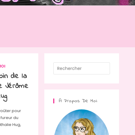
Press
MOI
Escape
oin de la
to
e Jérôme
close
Hug
the
A Propos De Moi
search
voûter pour
panel.
 fureur du
halie Hug,