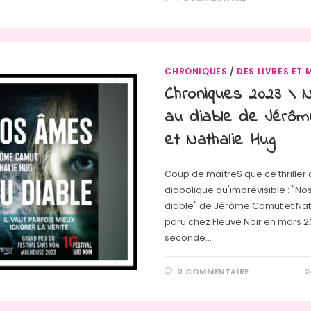
CHRONIQUES
/
DES LIVRES ET 
Chroniques 2023 \
au diable de Jérô
et Nathalie Hug
Coup de maîtreS que ce thriller 
diabolique qu'imprévisible : "N
diable" de Jérôme Camut et Nat
paru chez Fleuve Noir en mars 2
seconde…
0 COMMENTAIRE
2