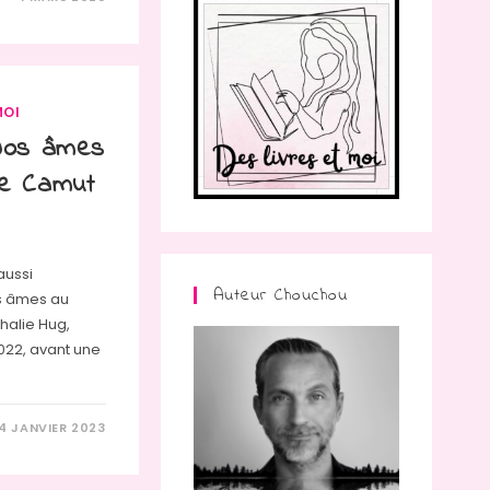
MOI
 Nos âmes
me Camut
aussi
Auteur Chouchou
os âmes au
halie Hug,
022, avant une
4 JANVIER 2023