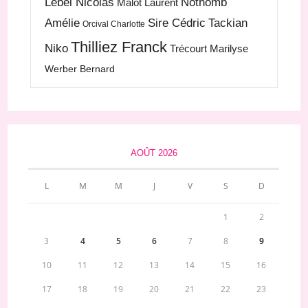
Lebel Nicolas
Nothomb
Malot Laurent
Amélie
Sire Cédric
Tackian
Orcival Charlotte
Thilliez Franck
Niko
Trécourt Marilyse
Werber Bernard
AOÛT 2026
L
M
M
J
V
S
D
1
2
3
4
5
6
7
8
9
10
11
12
13
14
15
16
17
18
19
20
21
22
23