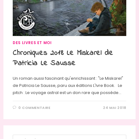
DES LIVRES ET MOI
Chroniques 2018 Le Miskarel de
Patricia Le Sausse
Un roman aussi fascinant qu'enrichissant : "Le Miskarel"
de Patricia Le Sausse, paru aux éditions L'Ivre Book. Le
pitch : Le voyage astral est un don rare que possède…
0 COMMENTAIRE
24 MAI 2018
Press