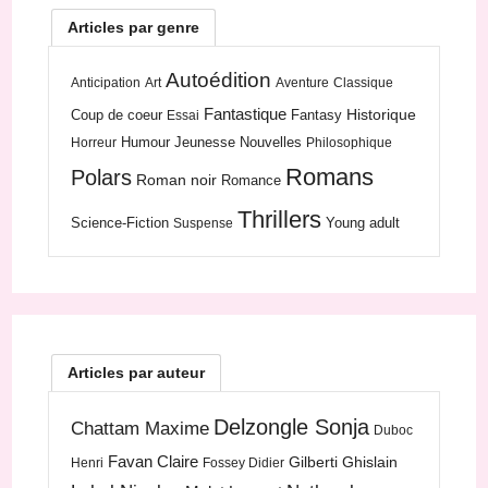
Articles par genre
Autoédition
Anticipation
Art
Aventure
Classique
Fantastique
Historique
Coup de coeur
Fantasy
Essai
Humour
Jeunesse
Nouvelles
Horreur
Philosophique
Romans
Polars
Roman noir
Romance
Thrillers
Science-Fiction
Young adult
Suspense
Articles par auteur
Delzongle Sonja
Chattam Maxime
Duboc
Favan Claire
Gilberti Ghislain
Henri
Fossey Didier