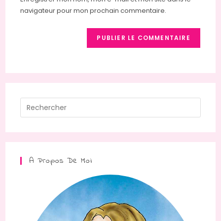
site
navigateur pour mon prochain commentaire.
(facultatif)
Press
Escap
to
close
the
A Propos De Moi
searc
panel.