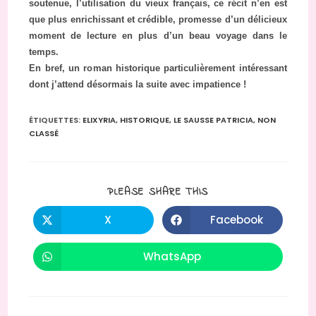
soutenue, l’utilisation du vieux français, ce récit n’en est
que plus enrichissant et crédible, promesse d’un délicieux
moment de lecture en plus d’un beau voyage dans le
temps.
En bref, un roman historique particulièrement intéressant
dont j’attend désormais la suite avec impatience !
ÉTIQUETTES
:
ELIXYRIA
,
HISTORIQUE
,
LE SAUSSE PATRICIA
,
NON
CLASSÉ
PARTAGER
PLEASE SHARE THIS
CE
CONTENU
X
Facebook
Ouvrir
Ouvrir
dans
dans
une
une
autre
autre
WhatsApp
Ouvrir
fenêtre
fenêtre
dans
une
autre
fenêtre