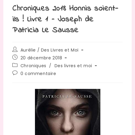
Chroniques 2018 Honnis soient-
ils ! Livre 1 – Joseph de
Patricia Le Sausse
Auteur/autrice
Aurélie / Des Livres et Moi
de
Publication
20 décembre 2018
la
publiée :
Post
Chroniques
/
Des livres et moi
publication :
category:
Commentaires
0 commentaire
de
la
publication :