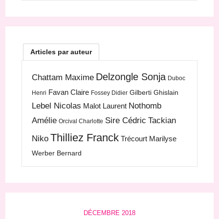
Articles par auteur
Delzongle Sonja
Chattam Maxime
Duboc
Favan Claire
Gilberti Ghislain
Henri
Fossey Didier
Lebel Nicolas
Nothomb
Malot Laurent
Amélie
Sire Cédric
Tackian
Orcival Charlotte
Thilliez Franck
Niko
Trécourt Marilyse
Werber Bernard
DÉCEMBRE 2018