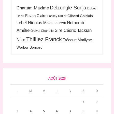
Delzongle Sonja
Chattam Maxime
Duboc
Favan Claire
Gilberti Ghislain
Henri
Fossey Didier
Lebel Nicolas
Nothomb
Malot Laurent
Amélie
Sire Cédric
Tackian
Orcival Charlotte
Thilliez Franck
Niko
Trécourt Marilyse
Werber Bernard
AOÛT 2026
L
M
M
J
V
S
D
1
2
3
4
5
6
7
8
9