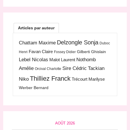
Articles par auteur
Delzongle Sonja
Chattam Maxime
Duboc
Favan Claire
Gilberti Ghislain
Henri
Fossey Didier
Lebel Nicolas
Nothomb
Malot Laurent
Amélie
Sire Cédric
Tackian
Orcival Charlotte
Thilliez Franck
Niko
Trécourt Marilyse
Werber Bernard
AOÛT 2026