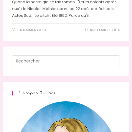
Quand la nostalgie se fait roman : "Leurs enfants après
eux" de Nicolas Mathieu, paru ce 22 août aux éditions
Actes Sud. Le pitch : Eté 1992. Parce qu'il…
1 COMMENTAIRE
14 SEPTEMBRE 2018
Press
Escap
to
close
the
A Propos De Moi
searc
panel.