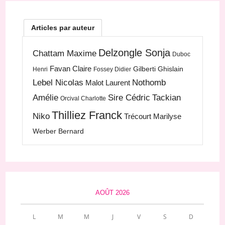
Articles par auteur
Delzongle Sonja
Chattam Maxime
Duboc
Favan Claire
Gilberti Ghislain
Henri
Fossey Didier
Lebel Nicolas
Nothomb
Malot Laurent
Amélie
Sire Cédric
Tackian
Orcival Charlotte
Thilliez Franck
Niko
Trécourt Marilyse
Werber Bernard
AOÛT 2026
L
M
M
J
V
S
D