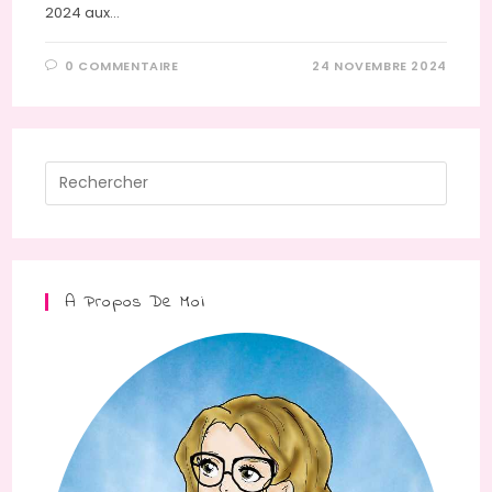
2024 aux…
0 COMMENTAIRE
24 NOVEMBRE 2024
Press
Escap
to
close
the
A Propos De Moi
searc
panel.