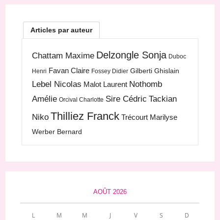
Articles par auteur
Delzongle Sonja
Chattam Maxime
Duboc
Favan Claire
Gilberti Ghislain
Henri
Fossey Didier
Lebel Nicolas
Nothomb
Malot Laurent
Amélie
Sire Cédric
Tackian
Orcival Charlotte
Thilliez Franck
Niko
Trécourt Marilyse
Werber Bernard
AOÛT 2026
L
M
M
J
V
S
D