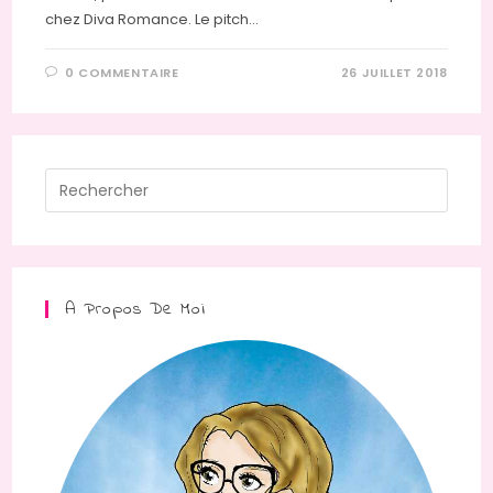
chez Diva Romance. Le pitch…
0 COMMENTAIRE
26 JUILLET 2018
Press
Escap
to
close
the
A Propos De Moi
searc
panel.