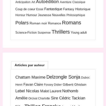
Autoédition
Anticipation
Art
Aventure
Classique
Fantastique
Historique
Coup de coeur
Fantasy
Essai
Humour
Jeunesse
Nouvelles
Horreur
Philosophique
Romans
Polars
Roman noir
Romance
Thrillers
Science-Fiction
Young adult
Suspense
Articles par auteur
Delzongle Sonja
Chattam Maxime
Duboc
Favan Claire
Gilberti Ghislain
Henri
Fossey Didier
Lebel Nicolas
Nothomb
Malot Laurent
Amélie
Sire Cédric
Tackian
Orcival Charlotte