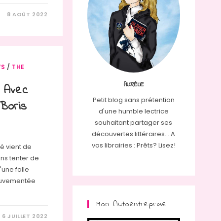
8 AOÛT 2022
WS
/
THE
AURÉLIE
 Avec
Petit blog sans prétention
Boris
d'une humble lectrice
souhaitant partager ses
découvertes littéraires... A
vos librairies : Prêts? Lisez!
té vient de
ons tenter de
une folle
ouvementée
Mon Autoentreprise
6 JUILLET 2022