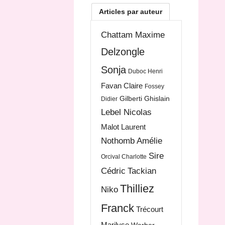
Articles par auteur
Chattam Maxime
Delzongle
Sonja
Duboc Henri
Favan Claire
Fossey
Gilberti Ghislain
Didier
Lebel Nicolas
Malot Laurent
Nothomb Amélie
Sire
Orcival Charlotte
Cédric
Tackian
Thilliez
Niko
Franck
Trécourt
Marilyse