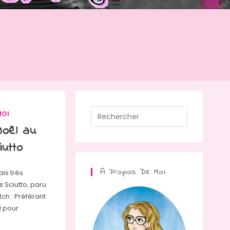
Press
MOI
Escape
Noël au
to
utto
close
the
A Propos De Moi
is très
search
s Sciutto, paru
panel.
tch : Préférant
l pour