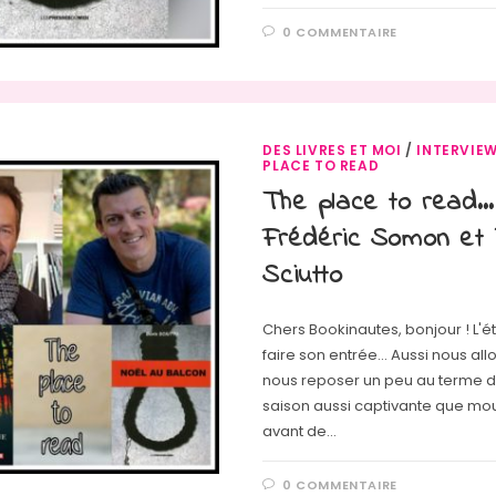
0 COMMENTAIRE
DES LIVRES ET MOI
/
INTERVIE
PLACE TO READ
The place to read…
Frédéric Somon et 
Sciutto
Chers Bookinautes, bonjour ! L'é
faire son entrée... Aussi nous all
nous reposer un peu au terme d'
saison aussi captivante que m
avant de…
0 COMMENTAIRE