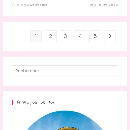
0 COMMENTAIRE
13 JUILLET 2024
1
2
3
4
5
Aller à la
Press
Escap
to
close
the
A Propos De Moi
searc
panel.