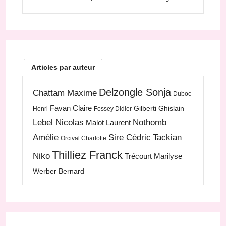
Articles par auteur
Delzongle Sonja
Chattam Maxime
Duboc
Favan Claire
Gilberti Ghislain
Henri
Fossey Didier
Lebel Nicolas
Nothomb
Malot Laurent
Amélie
Sire Cédric
Tackian
Orcival Charlotte
Thilliez Franck
Niko
Trécourt Marilyse
Werber Bernard