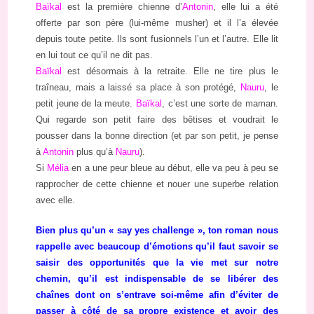
Baïkal
est la première chienne d’
Antonin
, elle lui a été
offerte par son père (lui-même musher) et il l’a élevée
depuis toute petite. Ils sont fusionnels l’un et l’autre. Elle lit
en lui tout ce qu’il ne dit pas.
Baïkal
est désormais à la retraite. Elle ne tire plus le
traîneau, mais a laissé sa place à son protégé,
Nauru
, le
petit jeune de la meute.
Baïkal
, c’est une sorte de maman.
Qui regarde son petit faire des bêtises et voudrait le
pousser dans la bonne direction (et par son petit, je pense
à
Antonin
plus qu’à
Nauru
).
Si
Mélia
en a une peur bleue au début, elle va peu à peu se
rapprocher de cette chienne et nouer une superbe relation
avec elle.
Bien plus qu’un « say yes challenge », ton roman nous
rappelle avec beaucoup d’émotions qu’il faut savoir se
saisir des opportunités que la vie met sur notre
chemin, qu’il est indispensable de se libérer des
chaînes dont on s’entrave soi-même afin d’éviter de
passer à côté de sa propre existence et avoir des