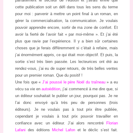
parfaitement le secteur de l’édition et j’avais envie que
cette publication soit un défi dans tous les sens du terme
pour moi : parvenir à mettre un point final à un roman, en
gérer la commercialisation, la communication. Je voulais
pouvoir apprendre encore, sortir de ma zone de confort. Et
avoir la fierté de l’avoir fait « par moi-même ». Et j’ai été
plus que ravie par l’expérience. Il y a bien sûr certaines
choses que je ferais différemment si c’était à refaire, mais
j’ai énormément appris, ce qui était mon objectif. Et puis, la
sortie s’est très bien passée. Les lecteurices ont été au
rendez-vous, j’ai eu de super retours, de très belles ventes
pour un premier roman. Que du positif !
Une fois que «
J’ai poussé le père Noël du traîneau
» a eu
vécu sa vie en
autoédition
, j’ai commencé à me dire que, si
un éditeur souhaitait le publier un jour, pourquoi pas. Je ne
l’ai donc envoyé qu’à très peu de personnes (trois
éditeurs). Je ne voulais pas à tout prix être publiée,
cependant je voulais à tout prix pouvoir travailler en
confiance avec un éditeur. J’ai alors rencontré
Florian
Lafani
des éditions
Michel Lafon
et le déclic s’est fait.