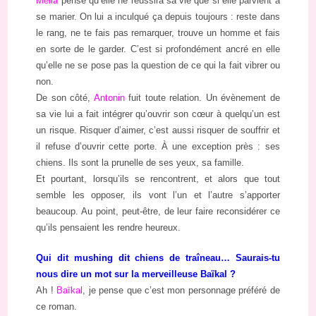
Mélia
pense qu’elle ne réussira sa vie que si elle parvient à
se marier. On lui a inculqué ça depuis toujours : reste dans
le rang, ne te fais pas remarquer, trouve un homme et fais
en sorte de le garder. C’est si profondément ancré en elle
qu’elle ne se pose pas la question de ce qui la fait vibrer ou
non.
De son côté,
Antonin
fuit toute relation. Un évènement de
sa vie lui a fait intégrer qu’ouvrir son cœur à quelqu’un est
un risque. Risquer d’aimer, c’est aussi risquer de souffrir et
il refuse d’ouvrir cette porte. À une exception près : ses
chiens. Ils sont la prunelle de ses yeux, sa famille.
Et pourtant, lorsqu’ils se rencontrent, et alors que tout
semble les opposer, ils vont l’un et l’autre s’apporter
beaucoup. Au point, peut-être, de leur faire reconsidérer ce
qu’ils pensaient les rendre heureux.
Qui dit mushing dit chiens de traîneau… Saurais-tu
nous dire un mot sur la merveilleuse Baïkal ?
Ah !
Baïkal
, je pense que c’est mon personnage préféré de
ce roman.