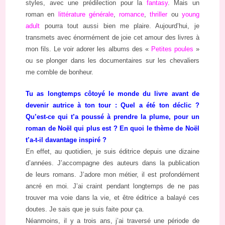
styles, avec une prédilection pour la
fantasy
. Mais un
roman en
littérature générale
,
romance
,
thriller
ou
young
adult
pourra tout aussi bien me plaire. Aujourd’hui, je
transmets avec énormément de joie cet amour des livres à
mon fils. Le voir adorer les albums des «
Petites poules
»
ou se plonger dans les documentaires sur les chevaliers
me comble de bonheur.
Tu as longtemps côtoyé le monde du livre avant de
devenir autrice à ton tour : Quel a été ton déclic ?
Qu’est-ce qui t’a poussé à prendre la plume, pour un
roman de Noël qui plus est ? En quoi le thème de Noël
t’a-t-il davantage inspiré ?
En effet, au quotidien, je suis éditrice depuis une dizaine
d’années. J’accompagne des auteurs dans la publication
de leurs romans. J’adore mon métier, il est profondément
ancré en moi. J’ai craint pendant longtemps de ne pas
trouver ma voie dans la vie, et être éditrice a balayé ces
doutes. Je sais que je suis faite pour ça.
Néanmoins, il y a trois ans, j’ai traversé une période de