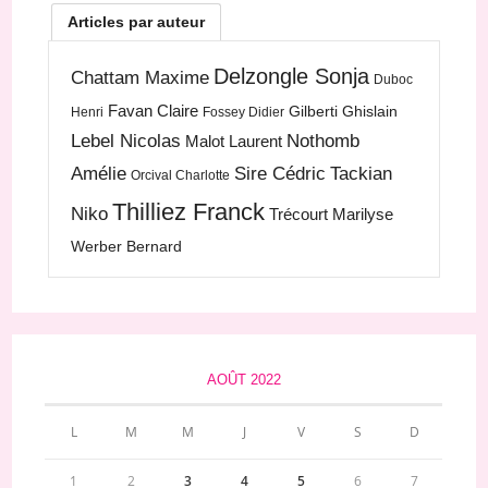
Articles par auteur
Delzongle Sonja
Chattam Maxime
Duboc
Favan Claire
Gilberti Ghislain
Henri
Fossey Didier
Lebel Nicolas
Nothomb
Malot Laurent
Amélie
Sire Cédric
Tackian
Orcival Charlotte
Thilliez Franck
Niko
Trécourt Marilyse
Werber Bernard
AOÛT 2022
L
M
M
J
V
S
D
1
2
3
4
5
6
7