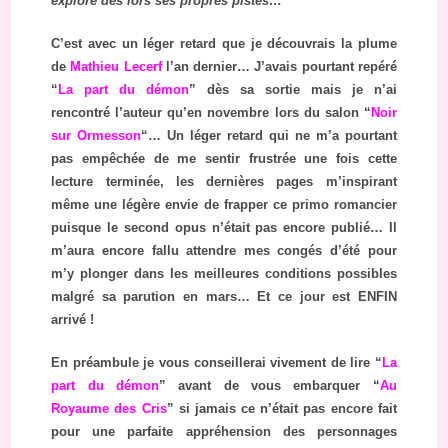
explore dès lors ses propres pistes…
C’est avec un léger retard que je découvrais la plume
de
Mathieu Lecerf
l’an dernier… J’avais pourtant repéré
“
La part du démon
” dès sa sortie mais je n’ai
rencontré l’auteur qu’en novembre lors du salon “
Noir
sur Ormesson
“… Un léger retard qui ne m’a pourtant
pas empêchée de me sentir frustrée une fois cette
lecture terminée, les dernières pages m’inspirant
même une légère envie de frapper ce primo romancier
puisque le second opus n’était pas encore publié… Il
m’aura encore fallu attendre mes congés d’été pour
m’y plonger dans les meilleures conditions possibles
malgré sa parution en mars… Et ce jour est ENFIN
arrivé !
En préambule je vous conseillerai vivement de lire “
La
part du démon
” avant de vous embarquer “
Au
Royaume des Cris
” si jamais ce n’était pas encore fait
pour une parfaite appréhension des personnages