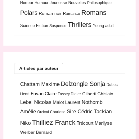
Humour
Jeunesse
Nouvelles
Horreur
Philosophique
Romans
Polars
Roman noir
Romance
Thrillers
Science-Fiction
Young adult
Suspense
Articles par auteur
Delzongle Sonja
Chattam Maxime
Duboc
Favan Claire
Gilberti Ghislain
Henri
Fossey Didier
Lebel Nicolas
Nothomb
Malot Laurent
Amélie
Sire Cédric
Tackian
Orcival Charlotte
Thilliez Franck
Niko
Trécourt Marilyse
Werber Bernard