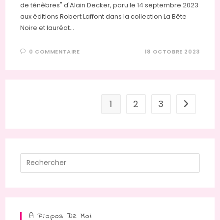
de ténèbres" d'Alain Decker, paru le 14 septembre 2023
aux éditions Robert Laffont dans la collection La Bête
Noire et lauréat…
0 COMMENTAIRE
18 OCTOBRE 2023
1
2
3
Aller à la
Press
Escap
to
close
the
A Propos De Moi
searc