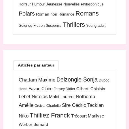
Humour
Jeunesse
Nouvelles
Horreur
Philosophique
Romans
Polars
Roman noir
Romance
Thrillers
Science-Fiction
Young adult
Suspense
Articles par auteur
Delzongle Sonja
Chattam Maxime
Duboc
Favan Claire
Gilberti Ghislain
Henri
Fossey Didier
Lebel Nicolas
Nothomb
Malot Laurent
Amélie
Sire Cédric
Tackian
Orcival Charlotte
Thilliez Franck
Niko
Trécourt Marilyse
Werber Bernard