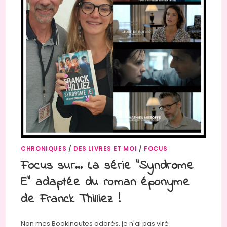
CHRONIQUES
/
DES LIVRES ET MOI
/
FOCUS
Focus sur… La série “Syndrome
E” adaptée du roman éponyme
de Franck Thilliez !
Non mes Bookinautes adorés, je n'ai pas viré