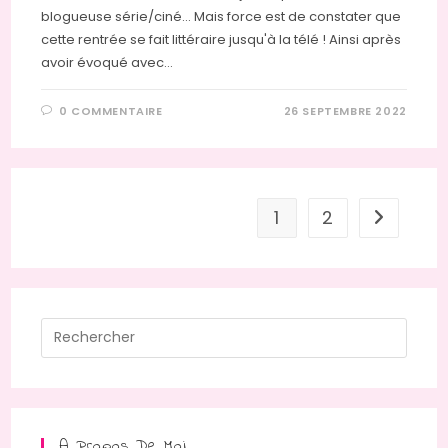
blogueuse série/ciné... Mais force est de constater que
cette rentrée se fait littéraire jusqu'à la télé ! Ainsi après
avoir évoqué avec…
0 COMMENTAIRE
26 SEPTEMBRE 2022
1
2
Aller à la
Press
Escap
to
close
the
A Propos De Moi