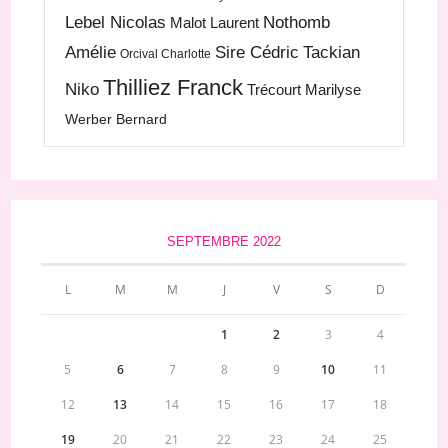
Lebel Nicolas
Nothomb
Malot Laurent
Amélie
Sire Cédric
Tackian
Orcival Charlotte
Thilliez Franck
Niko
Trécourt Marilyse
Werber Bernard
SEPTEMBRE 2022
L
M
M
J
V
S
D
1
2
3
4
5
6
7
8
9
10
11
12
13
14
15
16
17
18
19
20
21
22
23
24
25