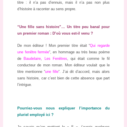
titre : il n’a pas d’ennuis, mais il n’a pas non plus
d’histoire à raconter au sens propre.
“Une fille sans histoire”… Un titre peu banal pour
un premier roman : D’où vous est-il venu ?
De mon éditeur ! Mon premier titre était “
Qui regarde
une fenêtre fermée
“, en hommage au très beau poème
de
Baudelaire
,
Les Fenêtres
, qui était comme le fil
conducteur de mon roman. Mon éditeur voulait que le
titre mentionne “
une fille
“. J’ai dit d’accord, mais alors
sans histoire, car c’est bien de cette absence que part
l’intrigue.
Pourriez-vous nous expliquer l’importance du
pluriel employé ici ?
Je savais qu’en mettant le « S », j’aurais quelques