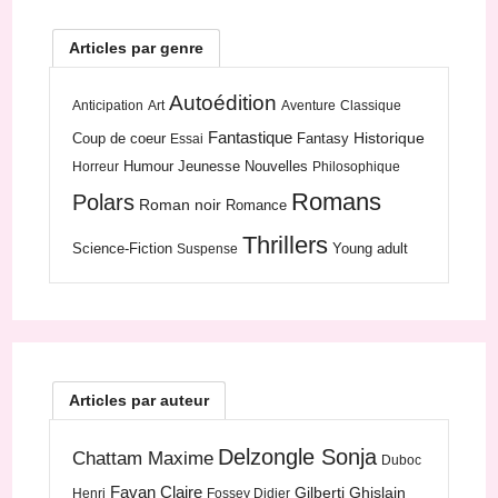
Articles par genre
Autoédition
Anticipation
Art
Aventure
Classique
Fantastique
Historique
Coup de coeur
Fantasy
Essai
Humour
Jeunesse
Nouvelles
Horreur
Philosophique
Romans
Polars
Roman noir
Romance
Thrillers
Science-Fiction
Young adult
Suspense
Articles par auteur
Delzongle Sonja
Chattam Maxime
Duboc
Favan Claire
Gilberti Ghislain
Henri
Fossey Didier