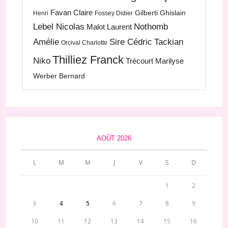
Favan Claire
Gilberti Ghislain
Henri
Fossey Didier
Lebel Nicolas
Nothomb
Malot Laurent
Amélie
Sire Cédric
Tackian
Orcival Charlotte
Thilliez Franck
Niko
Trécourt Marilyse
Werber Bernard
AOÛT 2026
L
M
M
J
V
S
D
1
2
3
4
5
6
7
8
9
10
11
12
13
14
15
16