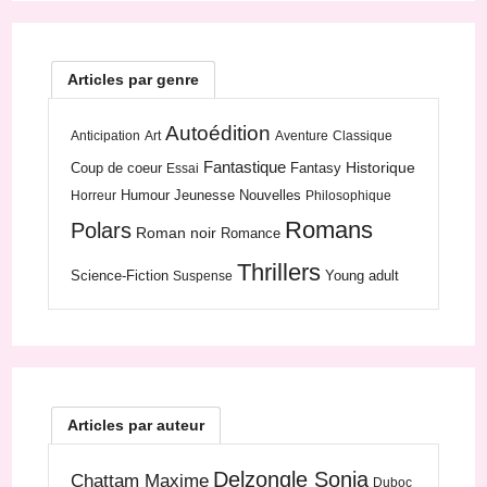
Articles par genre
Autoédition
Anticipation
Art
Aventure
Classique
Fantastique
Historique
Coup de coeur
Fantasy
Essai
Humour
Jeunesse
Nouvelles
Horreur
Philosophique
Romans
Polars
Roman noir
Romance
Thrillers
Science-Fiction
Young adult
Suspense
Articles par auteur
Delzongle Sonja
Chattam Maxime
Duboc