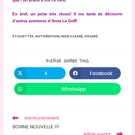
que l’on prend à lire ce livre.
En bref, un polar très réussi! Il me tarde de découvrir
d’autres aventures d’Anna Le Goff!
ÉTIQUETTES
:
AUTOÉDITION
,
NON CLASSÉ
,
POLARS
PARTAGER
PLEASE SHARE THIS
CE
CONTENU
X
Facebook
Ouvrir
Ouvrir
dans
dans
une
une
autre
autre
WhatsApp
Ouvrir
fenêtre
fenêtre
dans
une
autre
fenêtre
Read
Article précédent
more
BONNE NOUVELLE !!!
articles
Article suivant