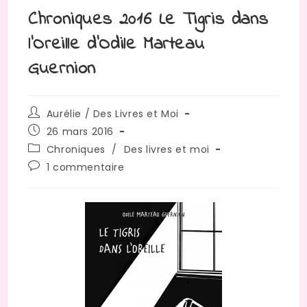
Chroniques 2016 Le Tigris dans
l’Oreille d’Odile Marteau
Guernion
Auteur/autrice
Aurélie / Des Livres et Moi
de
Publication
26 mars 2016
la
publiée :
Post
Chroniques
/
Des livres et moi
publication :
category:
Commentaires
1 commentaire
de
la
publication :