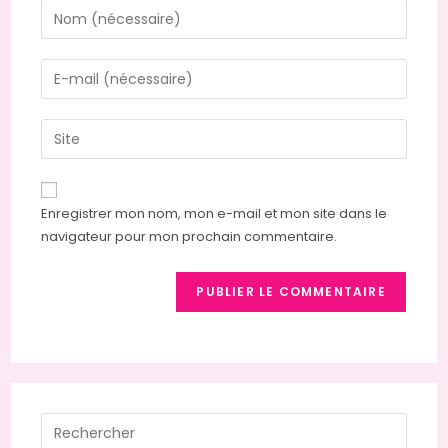
Enter
your
name
Enter
or
your
username
email
Saisir
to
address
l’URL
comment
to
de
comment
votre
Enregistrer mon nom, mon e-mail et mon site dans le
site
navigateur pour mon prochain commentaire.
(facultatif)
Press