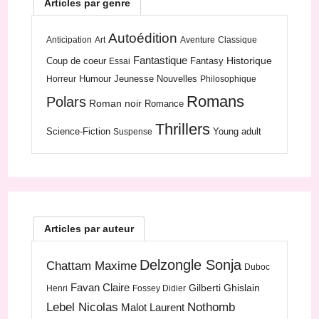
Articles par genre
Autoédition
Anticipation
Art
Aventure
Classique
Fantastique
Historique
Coup de coeur
Fantasy
Essai
Humour
Jeunesse
Nouvelles
Horreur
Philosophique
Romans
Polars
Roman noir
Romance
Thrillers
Science-Fiction
Young adult
Suspense
Articles par auteur
Delzongle Sonja
Chattam Maxime
Duboc
Favan Claire
Gilberti Ghislain
Henri
Fossey Didier
Lebel Nicolas
Nothomb
Malot Laurent