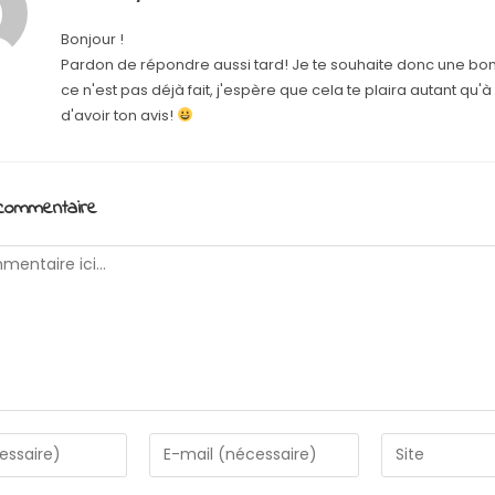
Bonjour !
Pardon de répondre aussi tard! Je te souhaite donc une bon
ce n'est pas déjà fait, j'espère que cela te plaira autant qu'à
d'avoir ton avis!
 commentaire
Enter
Saisir
your
l’URL