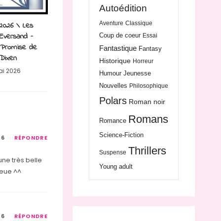
Autoédition
2026 \ Les
Aventure
Classique
Eversand –
Coup de coeur
Essai
 Promise de
Fantastique
Fantasy
 Dixen
Historique
Horreur
ai 2026
Humour
Jeunesse
Nouvelles
Philosophique
Polars
Roman noir
Romans
Romance
Science-Fiction
16
RÉPONDRE
Thrillers
Suspense
une très belle
Young adult
leue ^^
16
RÉPONDRE