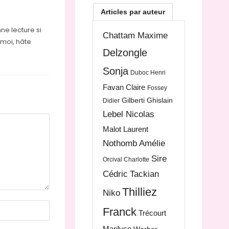
Articles par auteur
ne lecture si
Chattam Maxime
 moi, hâte
Delzongle
Sonja
Duboc Henri
Favan Claire
Fossey
Gilberti Ghislain
Didier
Lebel Nicolas
Malot Laurent
Nothomb Amélie
Sire
Orcival Charlotte
Cédric
Tackian
Thilliez
Niko
Franck
Trécourt
Marilyse