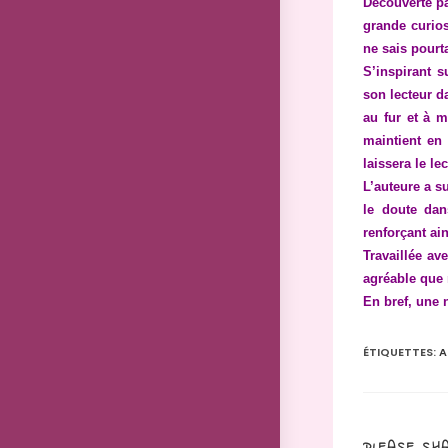
Découverte pa
grande curios
ne sais pourta
S’inspirant 
son lecteur d
au fur et à m
maintient en
laissera le l
L’auteure a s
le doute dan
renforçant ain
Travaillée ave
agréable que 
En bref, une 
ÉTIQUETTES
:
A