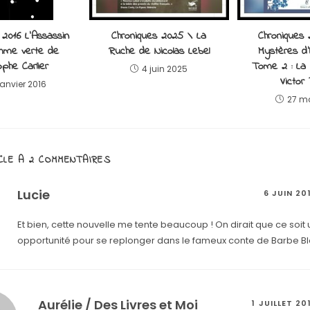
 2016 L’Assassin
Chroniques 2025 \ La
Chroniques 
mme verte de
Ruche de Nicolas Lebel
Mystères d’
ophe Carlier
Tome 2 : La
4 juin 2025
Victor
janvier 2016
27 m
CLE A 2 COMMENTAIRES
Lucie
6 JUIN 20
Et bien, cette nouvelle me tente beaucoup ! On dirait que ce soit 
opportunité pour se replonger dans le fameux conte de Barbe B
Aurélie / Des Livres et Moi
1 JUILLET 20