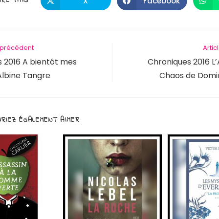
RE THIS
X
Facebook
Ouvrir
Ouvrir
dans
dans
une
une
CE
autre
autre
fenêtre
fenêtre
CONTENU
e précédent
Artic
 2016 A bientôt mes
Chroniques 2016 L
Albine Tangre
Chaos de Domin
RIEZ ÉGALEMENT AIMER