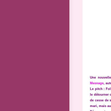
Une nouvelle
Mesnage
, au
Le pitch : Fo
le détourner 
de cesse de s
mari, mais au