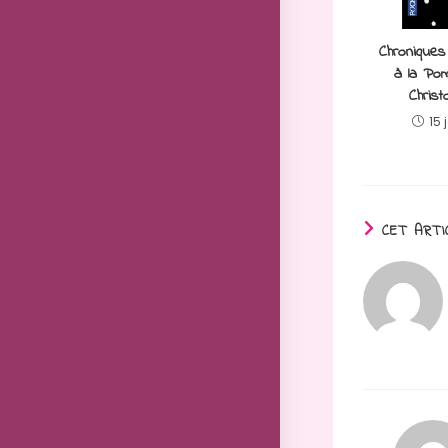
Chroniques
à la Po
Christ
15 
CET ARTI