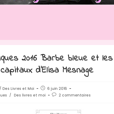
iques 2016 Barbe bleue et les
 capitaux d’Elisa Mesnage
rice
Publication
/ Des Livres et Moi
6 juin 2016
publiée :
Commentaires
ques
/
Des livres et moi
2 commentaires
de
:
la
publication :