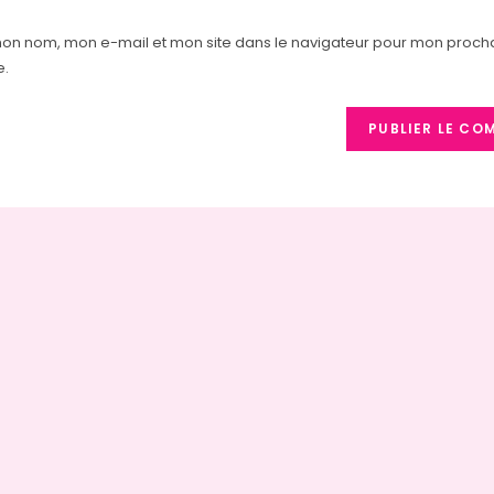
email
de
address
votre
mon nom, mon e-mail et mon site dans le navigateur pour mon proch
to
site
e.
comment
(facultatif)