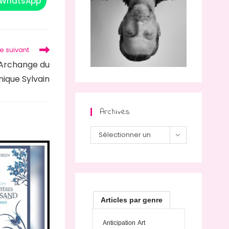
WhatsApp
Ouvrir
dans
une
autre
fenêtre
le suivant
’Archange du
ique Sylvain
Archives
Archives
Sélectionner un
mois
Articles par genre
Anticipation
Art