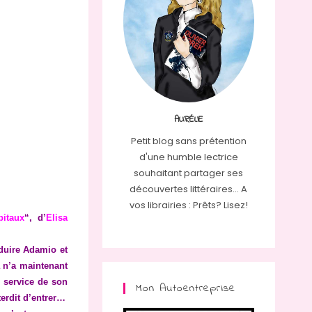
AURÉLIE
Petit blog sans prétention
d'une humble lectrice
souhaitant partager ses
découvertes littéraires... A
vos librairies : Prêts? Lisez!
pitaux
“, d’
Elisa
duire Adamio et
 n’a maintenant
u service de son
Mon Autoentreprise
terdit d’entrer…