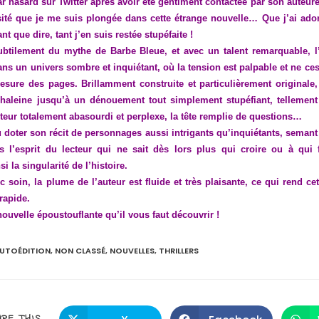
r hasard sur Twitter après avoir été gentiment contactée par son auteure
ité que je me suis plongée dans cette étrange nouvelle… Que j’ai ador
nt que dire, tant j’en suis restée stupéfaite !
subtilement du mythe de Barbe Bleue, et avec un talent remarquable, l
ans un univers sombre et inquiétant, où la tension est palpable et ne c
esure des pages. Brillamment construite et particulièrement originale,
 haleine jusqu’à un dénouement tout simplement stupéfiant, tellement 
ecteur totalement abasourdi et perplexe, la tête remplie de questions…
u doter son récit de personnages aussi intrigants qu’inquiétants, seman
s l’esprit du lecteur qui ne sait dès lors plus qui croire ou à qui f
si la singularité de l’histoire.
c soin, la plume de l’auteur est fluide et très plaisante, ce qui rend cet
rapide.
nouvelle époustouflante qu’il vous faut découvrir !
UTOÉDITION
,
NON CLASSÉ
,
NOUVELLES
,
THRILLERS
PARTAGER