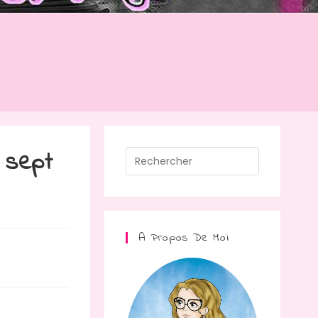
 sept
Press
Escape
to
close
the
A Propos De Moi
search
panel.